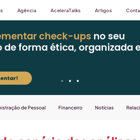
os
Agência
AceleraTalks
Artigos
Conta
ementar check-ups
no seu
o de forma ética, organizada 
entar!
istração de Pessoal
Financeiro
Notícias
Relac
Mercado
Gestão
Sistema
Laboratório que E