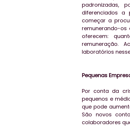
padronizadas, p
diferenciados a
começar a procur
remunerando-os d
oferecem: quan
remuneração. Ac
laboratórios nesse
Pequenas Empresa
Por conta da cr
pequenos e médios
que pode aumenta
São novos conta
colaboradores qu