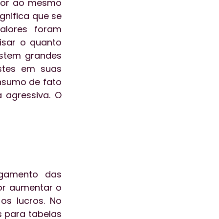
lor ao mesmo 
nifica que se 
lores foram 
isar o quanto 
istem grandes 
tes em suas 
nsumo de fato 
agressiva. O 
amento das 
or aumentar o 
s lucros. No 
 para tabelas 