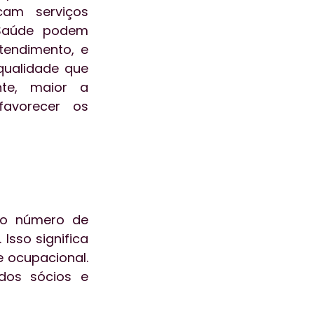
am serviços 
Saúde podem 
endimento, e 
ualidade que 
te, maior a 
avorecer os 
o número de 
sso significa 
ocupacional. 
os sócios e 