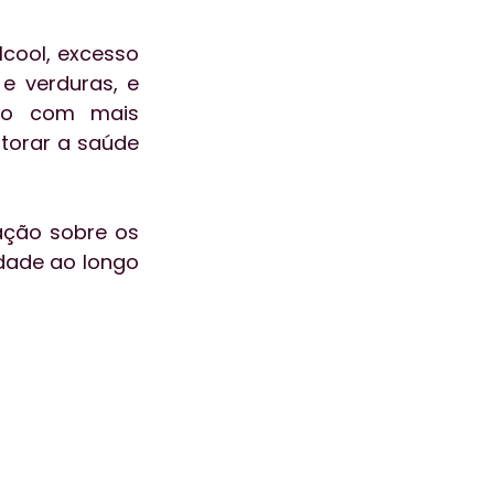
cool, excesso 
e verduras, e 
do com mais 
torar a saúde 
ação sobre os 
ade ao longo 