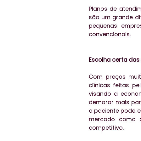
Planos de atendi
são um grande dife
pequenas empres
convencionais.
Escolha certa das 
Com preços muito 
clínicas feitas p
visando a econo
demorar mais para
o paciente pode es
mercado como an
competitivo.