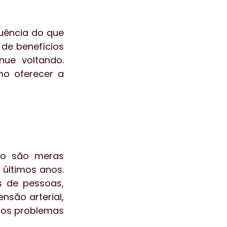
ência do que 
de benefícios 
nue voltando. 
o oferecer a 
o são meras 
ltimos anos. 
 de pessoas, 
são arterial, 
dos problemas 