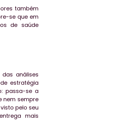
dores também 
bre-se que em 
os de saúde 
 das análises 
de estratégia 
: passa-se a 
 e nem sempre 
isto pelo seu 
ntrega mais 