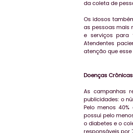
da coleta de pess
Os idosos também
as pessoas mais n
e serviços para f
Atendentes paci
atenção que esse p
Doenças Crônicas
As campanhas re
publicidades: o n
Pelo menos 40% d
possui pelo menos
o diabetes e o col
responsáveis por 