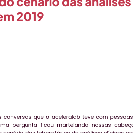
 do cenário das análises
 em 2019
o
Qualidade
Técnica
Publieditorial
Tecnol
essoas
Aceleratalks
Eventos
Vendas
gest
 conversas que o aceleralab teve com pessoas b
uma pergunta ficou martelando nossas cabeça
 cenário dos laboratórios de análises clínicas par