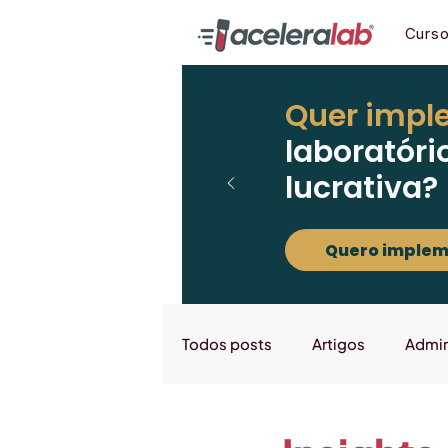
Curs
Quer impl
laboratóri
lucrativa?
Quero implem
Todos posts
Artigos
Admin
Marketing
Downloads