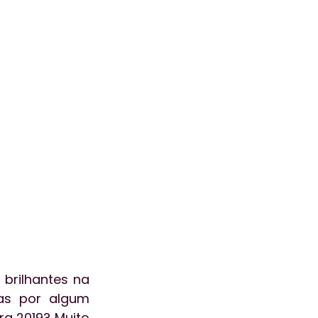
ogia
aceleralab
ão
Atendimento
rilhantes na 
s por algum 
a 2019? Muito 