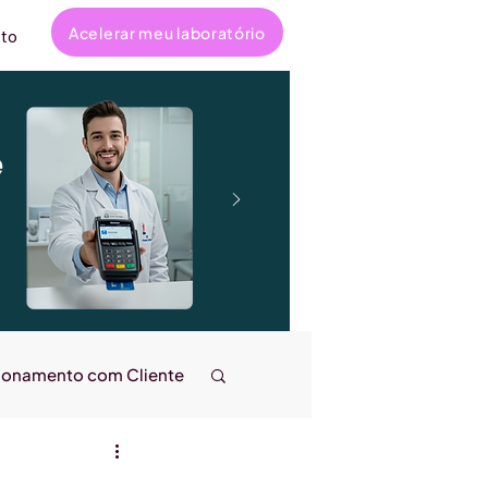
Acelerar meu laboratório
to
e
ionamento com Cliente
ncanta
Entrevistas