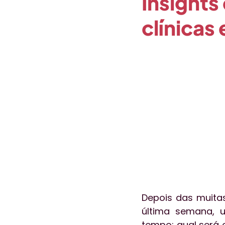
Insights
clínicas
Opinião
Paciente em Foc
Coronavírus
Gestão de P
Depois das muitas
última semana, 
tempo: qual será o