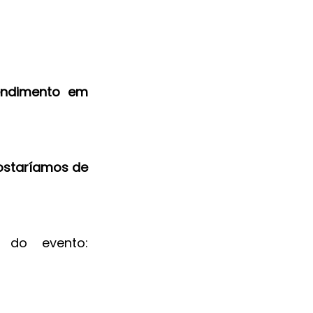
ndimento em 
ostaríamos de 
Confira o mini-currículo dos palestrantes no site oficial do evento: 