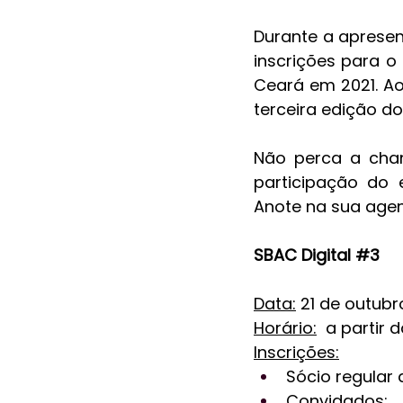
Durante a aprese
inscrições para o 
Ceará em 2021. Ao
terceira edição d
Não perca a chanc
participação do 
Anote na sua age
SBAC Digital 
#3
Data:
 21 de outub
Horário:
  a partir 
Inscrições:
Sócio regular 
Convidados: 