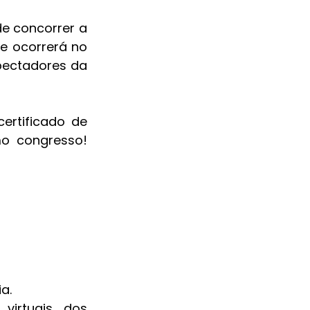
 concorrer a 
e ocorrerá no 
pectadores da 
ertificado de 
o congresso! 
a. 
virtuais dos 