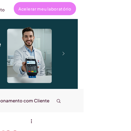
Acelerar meu laboratório
to
e
ionamento com Cliente
ncanta
Entrevistas