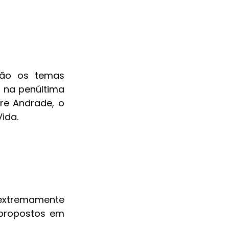
rão os temas 
 na penúltima 
e Andrade, o 
ida.
xtremamente 
propostos em 