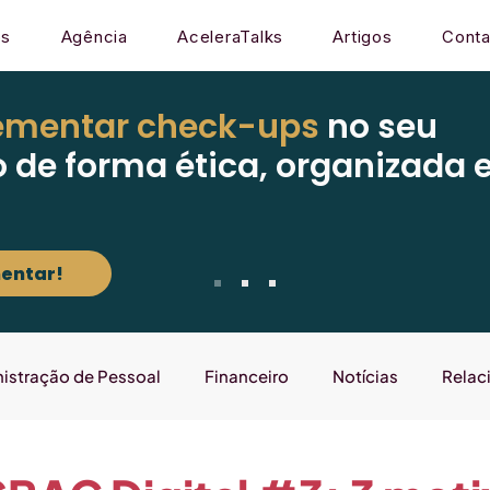
os
Agência
AceleraTalks
Artigos
Conta
ementar check-ups
no seu
o de forma ética, organizada 
entar!
istração de Pessoal
Financeiro
Notícias
Relac
Mercado
Gestão
Sistema
Laboratório que E