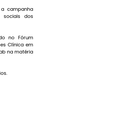
, a campanha 
sociais dos 
do no Fórum 
es Clínica em 
ab na matéria 
ios.