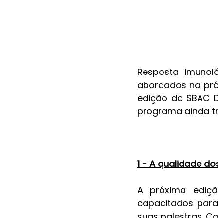
Resposta imunoló
abordados na próx
edição do SBAC D
programa ainda tr
1 - A qualidade do
A próxima ediçã
capacitados para
suas palestras. C