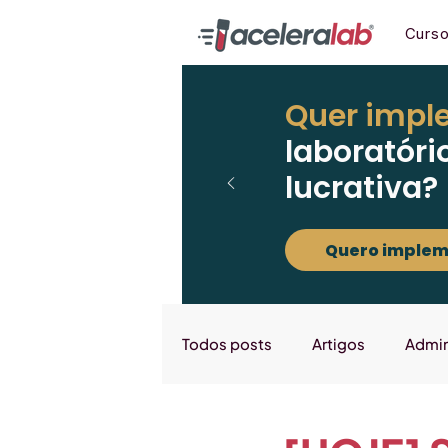
Curs
Quer impl
laboratóri
lucrativa?
Quero implem
Todos posts
Artigos
Admin
Marketing
Downloads