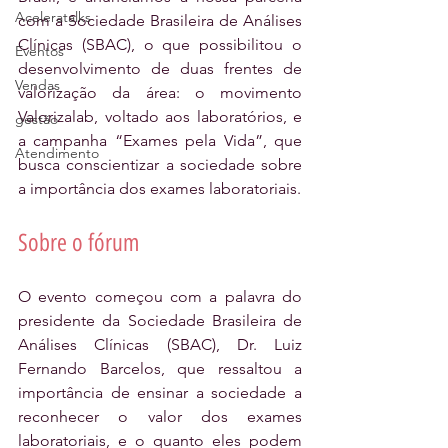
Aceleratalks
com a Sociedade Brasileira de Análises 
Clínicas (SBAC), o que possibilitou o 
Eventos
desenvolvimento de duas frentes de 
Vendas
valorização da área: o movimento 
Valorizalab, voltado aos laboratórios, e 
gestão
a campanha “Exames pela Vida”, que 
Atendimento
busca conscientizar a sociedade sobre 
a importância dos exames laboratoriais.
Sobre o fórum
O evento começou com a palavra do 
presidente da Sociedade Brasileira de 
Análises Clínicas (SBAC), Dr. Luiz 
Fernando Barcelos, que ressaltou a 
importância de ensinar a sociedade a 
reconhecer o valor dos exames 
laboratoriais, e o quanto eles podem 