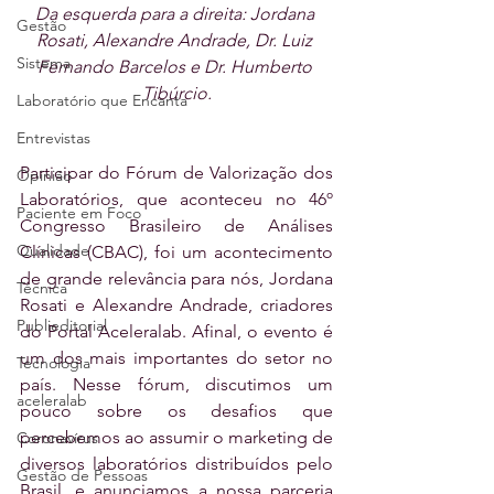
Da esquerda para a direita: Jordana 
Gestão
Rosati, Alexandre Andrade, Dr. Luiz 
Sistema
Fernando Barcelos e Dr. Humberto 
Tibúrcio.
Laboratório que Encanta
Entrevistas
Participar do Fórum de Valorização dos 
Opinião
Laboratórios, que aconteceu no 46º 
Paciente em Foco
Congresso Brasileiro de Análises 
Qualidade
Clínicas (CBAC), foi um acontecimento 
de grande relevância para nós, Jordana 
Técnica
Rosati e Alexandre Andrade, criadores 
Publieditorial
do Portal Aceleralab. Afinal, o evento é 
um dos mais importantes do setor no 
Tecnologia
país. Nesse fórum, discutimos um 
aceleralab
pouco sobre os desafios que 
percebemos ao assumir o marketing de 
Coronavírus
diversos laboratórios distribuídos pelo 
Gestão de Pessoas
Brasil, e anunciamos a nossa parceria 