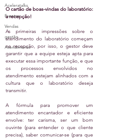
Aceleratalks
O cartão de boas-vindas do laboratório: 
Eventos
a recepção!
Vendas
As primeiras impressões sobre o 
gestão
atendimento do laboratório começam 
na recepção, por isso, o gestor deve 
Atendimento
garantir que a equipe esteja apta para 
executar essa importante função, e que 
os processos envolvidos no 
atendimento estejam alinhados com a 
cultura que o laboratório deseja 
transmitir.
A fórmula para promover um 
atendimento encantador e eficiente 
envolve: ter carisma, ser um bom 
ouvinte (para entender o que cliente 
precisa), saber comunicar-se (para que 