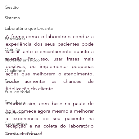
Gestão
Sistema
Laboratório que Encanta
A forma como o laboratório conduz a 
Entrevistas
experiência dos seus pacientes pode 
Opinião
causar tanto o encantamento quanto a 
aversão. Por isso, usar frases mais 
Paciente em Foco
positivas, ou implementar pequenas 
Qualidade
ações que melhorem o atendimento, 
Técnica
pode aumentar as chances de 
fidelização do cliente.
Publieditorial
Tecnologia
Sendo assim, com base na pauta de 
hoje, comece agora mesmo a melhorar 
aceleralab
a experiência do seu paciente na 
Coronavírus
recepção e na coleta do laboratório 
com estas dicas!
Gestão de Pessoas