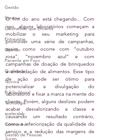
Gestão
Sistema
O fim do ano está chegando... Com 
isso, alguns laboratórios começam a 
Laboratório que Encanta
mobilizar o seu marketing para 
Entrevistas
promover uma série de campanhas, 
assim como ocorre com “outubro 
Opinião
rosa”, “novembro azul” e com 
Paciente em Foco
campanhas de doação de brinquedos 
Qualidade
e arrecadação de alimentos. Esse tipo 
de ação pode ser ótimo para 
Técnica
potencializar a divulgação do 
Publieditorial
laboratório e fixar a marca na mente do 
cliente. Porém, alguns deslizes podem 
Tecnologia
acabar desvalorizando a classe e 
aceleralab
causando um resultado contrário, 
como a inferiorização da qualidade do 
Coronavírus
serviço e a redução das margens de 
Gestão de Pessoas
lucro.