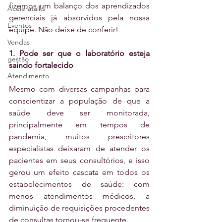
fizemos um balanço dos aprendizados 
Aceleratalks
gerenciais já absorvidos pela nossa 
Eventos
equipe. Não deixe de conferir! 
Vendas
1. Pode ser que o laboratório esteja 
gestão
saindo fortalecido
Atendimento
Mesmo com diversas campanhas para 
conscientizar a população de que a 
saúde deve ser monitorada, 
principalmente em tempos de 
pandemia, muitos prescritores 
especialistas deixaram de atender os 
pacientes em seus consultórios, e isso 
gerou um efeito cascata em todos os 
estabelecimentos de saúde: com 
menos atendimentos médicos, a 
diminuição de requisições procedentes 
de consultas tornou-se frequente. 