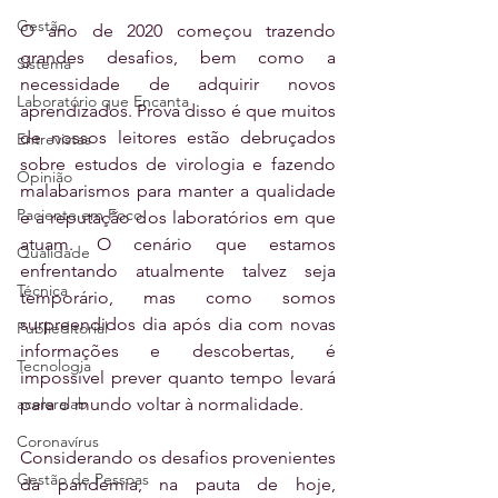
Gestão
O ano de 2020 começou trazendo 
grandes desafios, bem como a 
Sistema
necessidade de adquirir novos 
Laboratório que Encanta
aprendizados. Prova disso é que muitos 
de nossos leitores estão debruçados 
Entrevistas
sobre estudos de virologia e fazendo 
Opinião
malabarismos para manter a qualidade 
Paciente em Foco
e a reputação dos laboratórios em que 
atuam. O cenário que estamos 
Qualidade
enfrentando atualmente talvez seja 
Técnica
temporário, mas como somos 
surpreendidos dia após dia com novas 
Publieditorial
informações e descobertas, é 
Tecnologia
impossível prever quanto tempo levará 
aceleralab
para o mundo voltar à normalidade.
Coronavírus
Considerando os desafios provenientes 
Gestão de Pessoas
da pandemia, na pauta de hoje, 