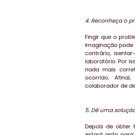
4. Reconheça o p
Fingir que o prob
imaginação pode n
contrário, isent
laboratório. Por 
nada mais corret
ocorrido. Afina
colaborador de d
5. Dê uma solução
Depois de obter 
estará apto para 