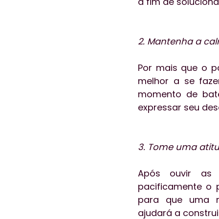
a fim de solucion
2. Mantenha a ca
Por mais que o p
melhor a se faze
momento de bater
3. Tome uma atit
Após ouvir as 
pacificamente o 
para que uma me
ajudará a constru