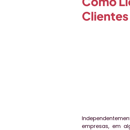
Como Li
Clientes
Opinião
Paciente em Foc
Coronavírus
Gestão de P
Independentement
empresas, em al