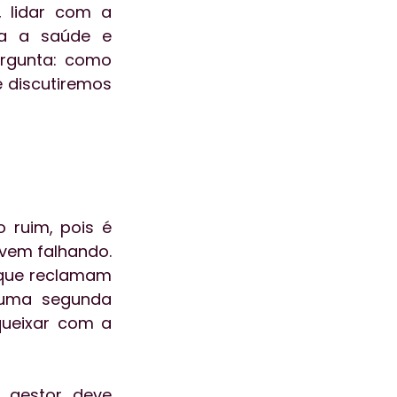
 lidar com a 
ra a saúde e 
rgunta: como 
 discutiremos 
ruim, pois é 
vem falhando. 
que reclamam 
uma segunda 
ueixar com a 
gestor deve 