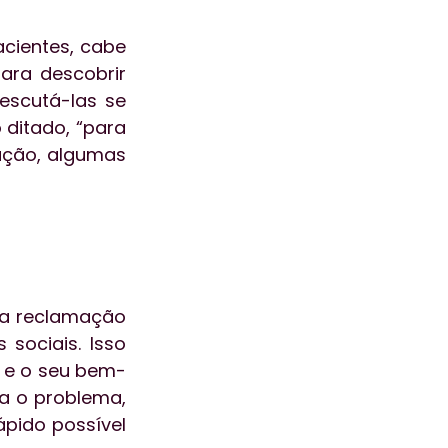
cientes, cabe 
ara descobrir 
scutá-las se 
ditado, “para 
ação, algumas 
a reclamação 
sociais. Isso 
o e o seu bem-
a o problema, 
pido possível 