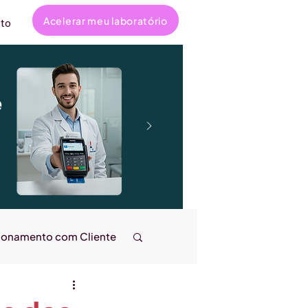
Acelerar meu laboratório
to
e
ionamento com Cliente
ncanta
Entrevistas