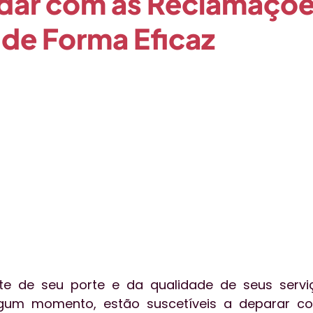
dar com as Reclamaçõe
 de Forma Eficaz
o
Qualidade
Técnica
Publieditorial
Tecnol
essoas
Aceleratalks
Eventos
Vendas
gest
e de seu porte e da qualidade de seus serviç
gum momento, estão suscetíveis a deparar co