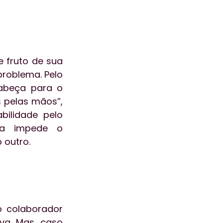
 fruto de sua 
roblema. Pelo 
abeça para o 
 pelas mãos”, 
ilidade pelo 
da impede o 
 outro.
 colaborador 
a. Mas, caso 