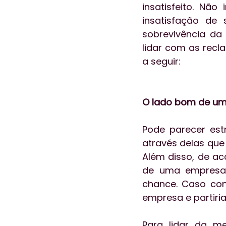
insatisfeito. Nã
insatisfação de
sobrevivência da 
lidar com as recl
a seguir:
O lado bom de u
Pode parecer est
através delas que
Além disso, de a
de uma empresa 
chance. Caso con
empresa e partiri
Para lidar da m