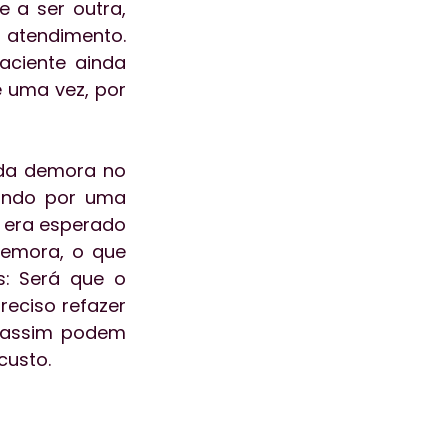
 a ser outra, 
atendimento. 
ciente ainda 
 uma vez, por 
da demora no 
ando por uma 
 era esperado 
emora, o que 
: Será que o 
eciso refazer 
 assim podem 
custo.