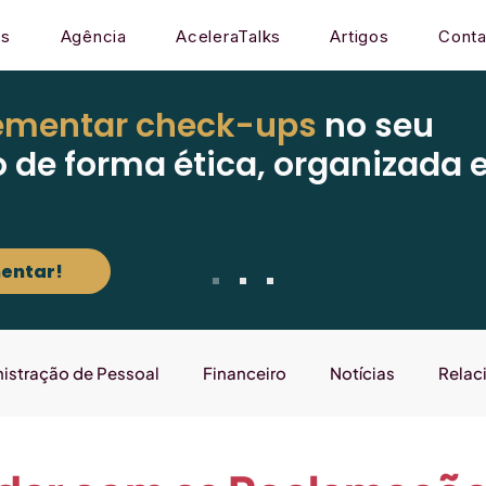
os
Agência
AceleraTalks
Artigos
Conta
ementar check-ups
no seu
o de forma ética, organizada 
entar!
istração de Pessoal
Financeiro
Notícias
Relac
Mercado
Gestão
Sistema
Laboratório que E