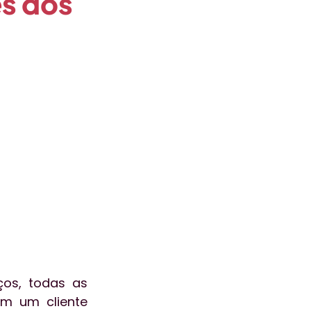
s dos
ogia
aceleralab
ão
Atendimento
os, todas as 
m um cliente 