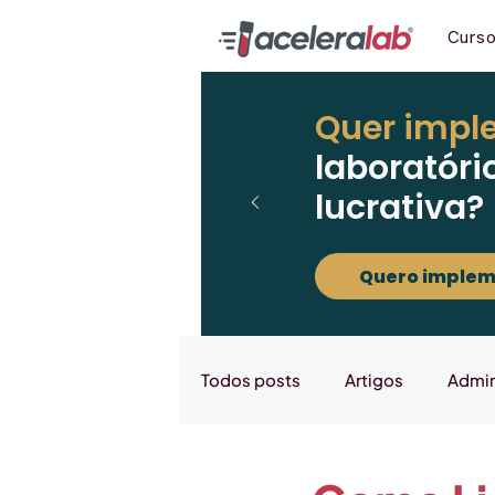
Curs
Quer impl
laboratóri
lucrativa?
Quero implem
Todos posts
Artigos
Admin
Marketing
Downloads