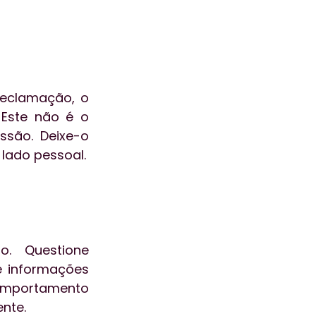
eclamação, o 
Este não é o 
são. Deixe-o 
expressar seu descontentamento e jamais leve esse conflito para o lado pessoal. 
. Questione 
 informações 
mportamento 
nte.