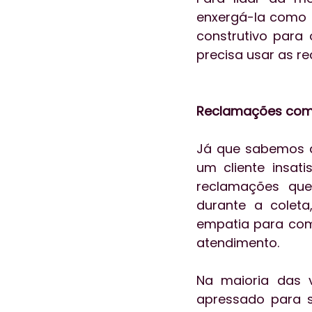
enxergá-la como u
construtivo para
precisa usar as r
Reclamações comu
Já que sabemos q
um cliente insati
reclamações que 
durante a colet
empatia para com
atendimento.
Na maioria das 
apressado para se