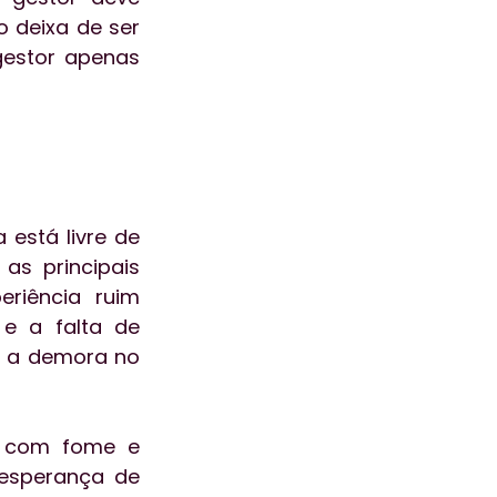
 deixa de ser 
estor apenas 
stá livre de 
as principais 
riência ruim 
e a falta de 
 a demora no 
, com fome e 
 esperança de 