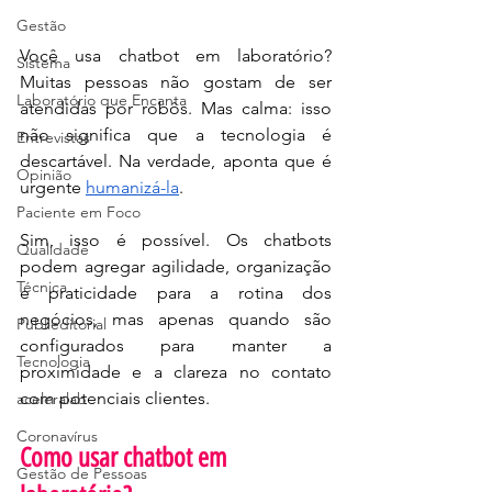
Gestão
Você usa chatbot em laboratório? 
Sistema
Muitas pessoas não gostam de ser 
Laboratório que Encanta
atendidas por robôs. Mas calma: isso 
não significa que a tecnologia é 
Entrevistas
descartável. Na verdade, aponta que é 
Opinião
urgente 
humanizá-la
.
Paciente em Foco
Sim, isso é possível. Os chatbots 
Qualidade
podem agregar agilidade, organização 
Técnica
e praticidade para a rotina dos 
negócios, mas apenas quando são 
Publieditorial
configurados para manter a 
Tecnologia
proximidade e a clareza no contato 
com potenciais clientes.
aceleralab
Coronavírus
Como usar chatbot em 
Gestão de Pessoas