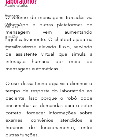
laboratório?
Aceleratalks
Eventos
O volume de mensagens trocadas via 
WhatsApp e outras plataformas de 
Vendas
mensagem vem aumentando 
gestão
significativamente. O chatbot ajuda na 
gestão desse elevado fluxo, servindo 
Atendimento
de assistente virtual que simula a 
interação humana por meio de 
mensagens automáticas.
O uso dessa tecnologia visa diminuir o 
tempo de resposta do laboratório ao 
paciente. Isso porque o robô pode 
encaminhar as demandas para o setor 
correto, fornecer informações sobre 
exames, convênios atendidos e 
horários de funcionamento, entre 
outras funções.