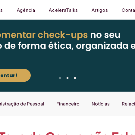
os
Agência
AceleraTalks
Artigos
Conta
ementar check-ups
no seu
o de forma ética, organizada 
entar!
istração de Pessoal
Financeiro
Notícias
Relac
Mercado
Gestão
Sistema
Laboratório que E