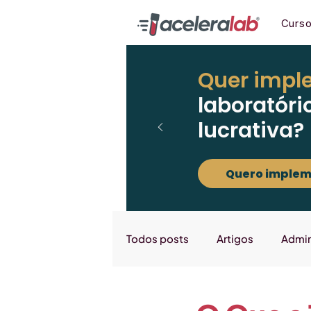
Curs
Quer impl
laboratóri
lucrativa?
Quero implem
Todos posts
Artigos
Admin
Marketing
Downloads