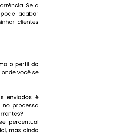
rrência. Se o 
 pode acabar 
har clientes 
 o perfil do 
 onde você se 
s enviados é 
e no processo 
orrentes?
se percentual 
al, mas ainda 