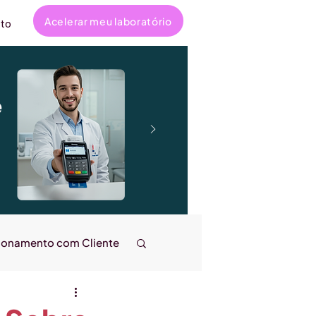
Acelerar meu laboratório
to
e
ionamento com Cliente
ncanta
Entrevistas