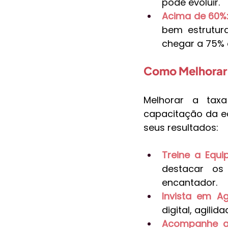
pode evoluir.
Acima de 60%:
bem estrutura
chegar a 75% 
Como Melhorar
Melhorar a tax
capacitação da eq
seus resultados:
Treine a Equip
destacar os 
encantador.
Invista em Agi
digital, agili
Acompanhe a 