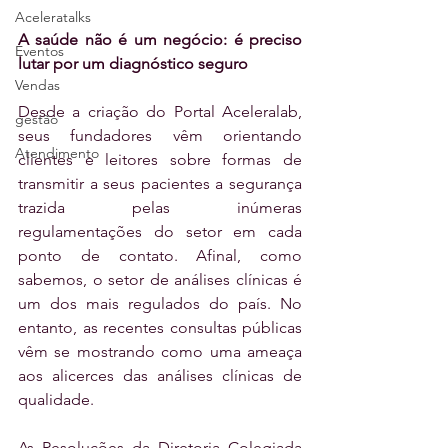
Aceleratalks
A saúde não é um negócio: é preciso 
Eventos
lutar por um diagnóstico seguro
Vendas
Desde a criação do Portal Aceleralab, 
gestão
seus fundadores vêm orientando 
Atendimento
clientes e leitores sobre formas de 
transmitir a seus pacientes a segurança 
trazida pelas inúmeras 
regulamentações do setor em cada 
ponto de contato. Afinal, como 
sabemos, o setor de análises clínicas é 
um dos mais regulados do país. No 
entanto, as recentes consultas públicas 
vêm se mostrando como uma ameaça 
aos alicerces das análises clínicas de 
qualidade.
As Resoluções da Diretoria Colegiada 