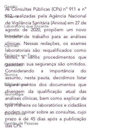
Gestão
As Consultas Públicas (CPs) n° 911 e n° 
912, realizadas pela Agência Nacional 
Sistema
de Vigilância Sanitária (Anvisa) em 27 de 
Laboratório que Encanta
agosto de 2020, propõem um novo 
Entrevistas
modelo de trabalho para as análises 
clínicas. Nessas redações, os exames 
Opinião
laboratoriais são requalificados como 
Paciente em Foco
testes, e vários procedimentos que 
garantem sua segurança são omitidos. 
Qualidade
Considerando a importância do 
Técnica
assunto, nesta pauta, decidimos listar 
alguns pontos dos documentos que 
Publieditorial
divergem da qualificação atual das 
Tecnologia
análises clínicas, bem como explicar de 
aceleralab
que maneira os laboratórios e cidadãos 
podem opinar sobre as consultas, cujo 
Coronavírus
prazo é de 45 dias após a publicação 
Gestão de Pessoas
das CPs.