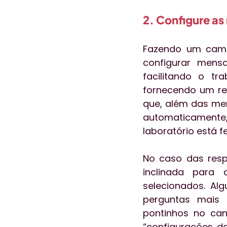
2. Configure a
Fazendo um cami
configurar mens
facilitando o tr
fornecendo um ret
que, além das men
automaticamente,
laboratório está f
No caso das respo
inclinada para 
selecionados. Al
perguntas mais f
pontinhos no cant
“configurações d