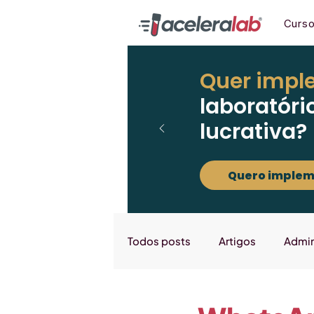
Curs
Quer impl
laboratóri
lucrativa?
Quero implem
Todos posts
Artigos
Admin
Marketing
Downloads