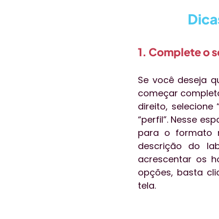
Dica
1. Complete o se
Se você deseja qu
começar completand
direito, selecion
“perfil”. Nesse es
para o formato r
descrição do la
acrescentar os ho
opções, basta cli
tela.