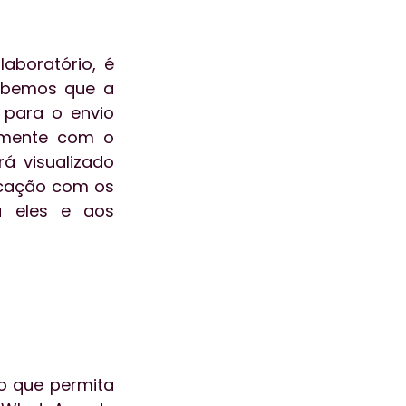
boratório, é 
abemos que a 
para o envio 
amente com o 
á visualizado 
icação com os 
a eles e aos 
o que permita 