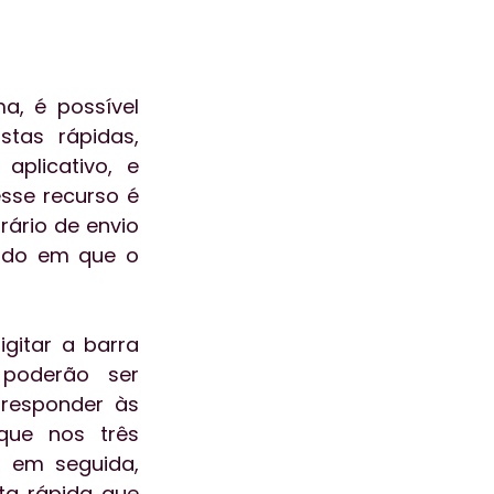
, é possível 
as rápidas, 
plicativo, e 
sse recurso é 
ário de envio 
odo em que o 
gitar a barra 
poderão ser 
responder às 
que nos três 
, em seguida, 
a rápida que 