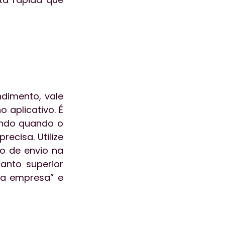
imento, vale 
aplicativo. É 
ndo quando o 
ecisa. Utilize 
o de envio na 
anto superior 
da empresa” e 