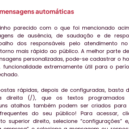
s mensagens automáticas
nho parecido com o que foi mencionado acima
agens de ausência, de saudação e de respost
abalho dos responsáveis pelo atendimento no a
orno mais rápido ao público. A melhor parte de
sagens personalizadas, pode-se cadastrar o hor
 funcionalidade extremamente útil para o perí
echado.
stas rápidas, depois de configuradas, basta di
a direita (/), que os textos programados 
guns atalhos também podem ser criados para 
requentes do seu público! Para acessar, cli
o superior direito, selecione “configurações” e
a empresa” e selecione a mensagem ou respost