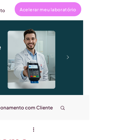
Acelerar meu laboratório
to
e
ionamento com Cliente
ncanta
Entrevistas