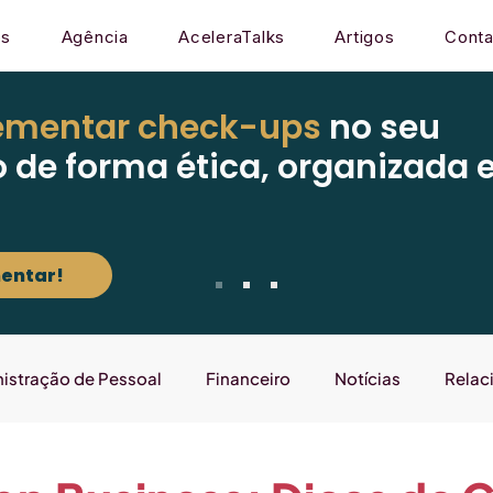
os
Agência
AceleraTalks
Artigos
Conta
ementar check-ups
no seu
o de forma ética, organizada 
entar!
istração de Pessoal
Financeiro
Notícias
Relac
Mercado
Gestão
Sistema
Laboratório que E