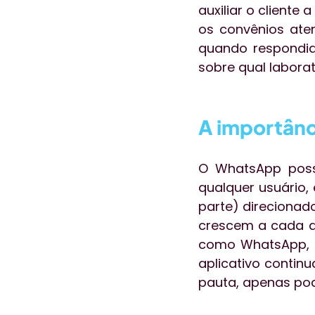
auxiliar o cliente
os convênios aten
quando respondido
sobre qual laborat
A importânc
O WhatsApp possu
qualquer usuário,
parte) direcionad
crescem a cada di
como WhatsApp, us
aplicativo contin
pauta, apenas po