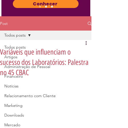
Conhecer
Post
Todos posts
Todos posts
Variáveis que influenciam o
Artigos
sucesso dos Laboratórios: Palestra
Administração de Pessoal
no 45 CBAC
Financeiro
Notícias
Relacionamento com Cliente
Marketing
Downloads
Mercado