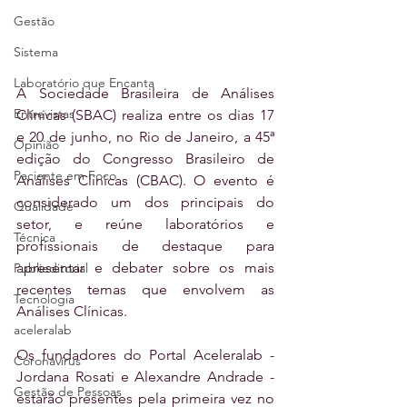
Gestão
Sistema
Laboratório que Encanta
A Sociedade Brasileira de Análises 
Entrevistas
Clínicas (SBAC) realiza entre os dias 17 
e 20 de junho, no Rio de Janeiro, a 45ª 
Opinião
edição do Congresso Brasileiro de 
Paciente em Foco
Análises Clínicas (CBAC). O evento é 
considerado um dos principais do 
Qualidade
setor, e reúne laboratórios e 
Técnica
profissionais de destaque para 
apresentar e debater sobre os mais 
Publieditorial
recentes temas que envolvem as 
Tecnologia
Análises Clínicas.
aceleralab
Os fundadores do Portal Aceleralab - 
Coronavírus
Jordana Rosati e Alexandre Andrade - 
Gestão de Pessoas
estarão presentes pela primeira vez no 