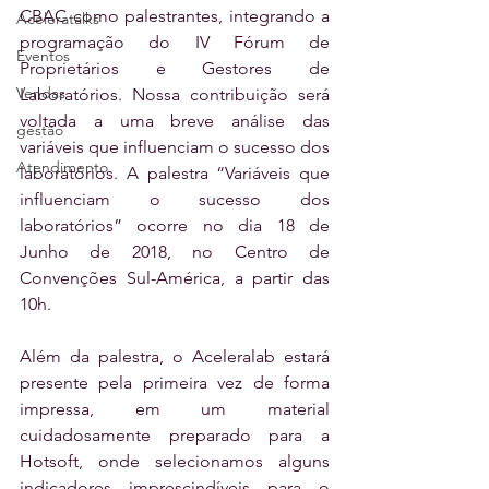
CBAC como palestrantes, integrando a 
Aceleratalks
programação do IV Fórum de 
Eventos
Proprietários e Gestores de 
Vendas
Laboratórios. Nossa contribuição será 
voltada a uma breve análise das 
gestão
variáveis que influenciam o sucesso dos 
Atendimento
laboratórios. A palestra “Variáveis que 
influenciam o sucesso dos 
laboratórios” ocorre no dia 18 de 
Junho de 2018, no Centro de 
Convenções Sul-América, a partir das 
10h. 
Além da palestra, o Aceleralab estará 
presente pela primeira vez de forma 
impressa, em um material 
cuidadosamente preparado para a 
Hotsoft, onde selecionamos alguns 
indicadores imprescindíveis para o 