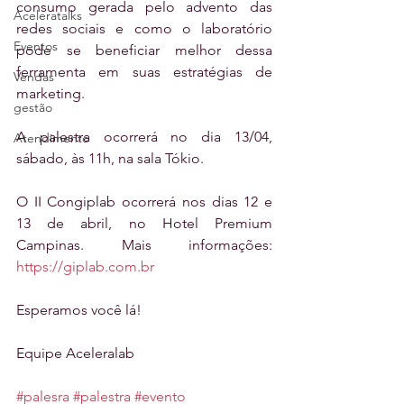
consumo gerada pelo advento das 
Aceleratalks
redes sociais e como o laboratório 
Eventos
pode se beneficiar melhor dessa 
ferramenta em suas estratégias de 
Vendas
marketing.
gestão
A palestra ocorrerá no dia 13/04, 
Atendimento
sábado, às 11h, na sala Tókio.
O II Congiplab ocorrerá nos dias 12 e 
13 de abril, no Hotel Premium 
Campinas. Mais informações: 
https://giplab.com.br 
Esperamos você lá!
Equipe Aceleralab
#palesra
#palestra
#evento