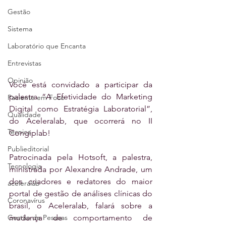
Gestão
Sistema
Laboratório que Encanta
Entrevistas
Opinião
Você está convidado a participar da 
palestra “A Efetividade do Marketing 
Paciente em Foco
Digital como Estratégia Laboratorial”, 
Qualidade
do Aceleralab, que ocorrerá no II 
Técnica
Congiplab!
Publieditorial
Patrocinada pela Hotsoft, a palestra, 
Tecnologia
ministrada por Alexandre Andrade, um 
dos criadores e redatores do maior 
aceleralab
portal de gestão de análises clínicas do 
Coronavírus
brasil, o Aceleralab, falará sobre a 
Gestão de Pessoas
mudança de comportamento de 