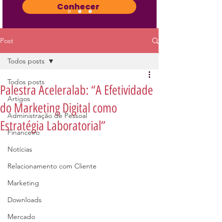
Conhecer
Post
Todos posts
Todos posts
Palestra Aceleralab: “A Efetividade
Artigos
do Marketing Digital como
Administração de Pessoal
Estratégia Laboratorial”
Financeiro
Notícias
Relacionamento com Cliente
Marketing
Downloads
Mercado