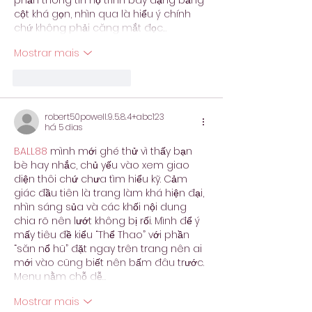
phần thông tin họ trình bày dạng bảng 
cột khá gọn, nhìn qua là hiểu ý chính 
chứ không phải căng mắt đọc…
Mostrar mais
Curtir
Responder
robert50powell.9.5.8.4+abc123
há 5 dias
BALL88
 mình mới ghé thử vì thấy bạn 
bè hay nhắc, chủ yếu vào xem giao 
diện thôi chứ chưa tìm hiểu kỹ. Cảm 
giác đầu tiên là trang làm khá hiện đại, 
nhìn sáng sủa và các khối nội dung 
chia rõ nên lướt không bị rối. Mình để ý 
mấy tiêu đề kiểu “Thể Thao” với phần 
“săn nổ hũ” đặt ngay trên trang nên ai 
mới vào cũng biết nên bấm đâu trước. 
Menu nằm chỗ dễ…
Mostrar mais