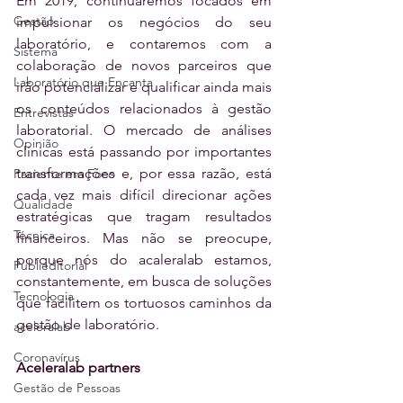
Em 2019, continuaremos focados em 
Gestão
impulsionar os negócios do seu 
laboratório, e contaremos com a 
Sistema
colaboração de novos parceiros que 
Laboratório que Encanta
irão potencializar e qualificar ainda mais 
os conteúdos relacionados à gestão 
Entrevistas
laboratorial. O mercado de análises 
Opinião
clínicas está passando por importantes 
transformações e, por essa razão, está 
Paciente em Foco
cada vez mais difícil direcionar ações 
Qualidade
estratégicas que tragam resultados 
Técnica
financeiros. Mas não se preocupe, 
porque nós do acaleralab estamos, 
Publieditorial
constantemente, em busca de soluções 
Tecnologia
que facilitem os tortuosos caminhos da 
gestão de laboratório.
aceleralab
Coronavírus
Aceleralab partners
Gestão de Pessoas