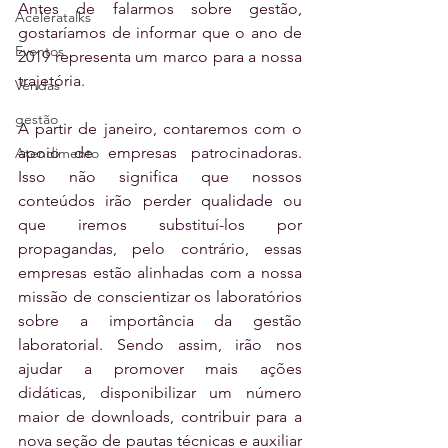
Antes de falarmos sobre gestão, 
Aceleratalks
gostaríamos de informar que o ano de 
Eventos
2019 representa um marco para a nossa 
trajetória.
Vendas
gestão
A partir de janeiro, contaremos com o 
apoio de empresas patrocinadoras. 
Atendimento
Isso não significa que nossos 
conteúdos irão perder qualidade ou 
que iremos substituí-los por 
propagandas, pelo contrário, essas 
empresas estão alinhadas com a nossa 
missão de conscientizar os laboratórios 
sobre a importância da gestão 
laboratorial. Sendo assim, irão nos 
ajudar a promover mais ações 
didáticas, disponibilizar um número 
maior de downloads, contribuir para a 
nova seção de pautas técnicas e auxiliar 