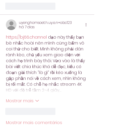
Curtir
Responder
uyenghomsoet.h.uy.e.n+abc123
há 7 dias
https://bj66.channel
 dạo này thấy bạn 
bè nhắc hoài nên mình cũng bấm vô 
coi thử cho biết. Mình không phải dân 
rành kèo, chủ yếu xem giao diện với 
cách họ trình bày thôi. Vừa vào là thấy 
bài viết chia khúc khá dễ đọc, kiểu có 
đoạn giải thích “là gì” rồi kéo xuống là 
gặp phần nói về cách xem, nhìn không 
bị rối mắt. Có chỗ họ nhắc stream 4K 
HD với độ trễ tầm 2–4 giây,…
Mostrar mais
Curtir
Responder
Mostrar mais comentários