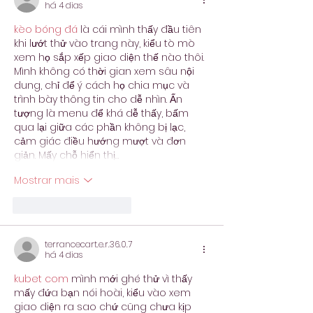
há 4 dias
kèo bóng đá
 là cái mình thấy đầu tiên 
khi lướt thử vào trang này, kiểu tò mò 
xem họ sắp xếp giao diện thế nào thôi. 
Mình không có thời gian xem sâu nội 
dung, chỉ để ý cách họ chia mục và 
trình bày thông tin cho dễ nhìn. Ấn 
tượng là menu để khá dễ thấy, bấm 
qua lại giữa các phần không bị lạc, 
cảm giác điều hướng mượt và đơn 
giản. Mấy chỗ hiển thị…
Mostrar mais
Curtir
Responder
terrancecart.e.r.36.0.7
há 4 dias
kubet com
 mình mới ghé thử vì thấy 
mấy đứa bạn nói hoài, kiểu vào xem 
giao diện ra sao chứ cũng chưa kịp 