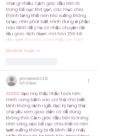
chơi gì nhiều. Cảm giác đầu tiên là 
trang bố cục khá gọn, các mục chia 
thành từng khối nên kéo xuống không 
bị lạc, nhìn phát biết mình đang ở phần 
nào. Mình để ý họ có nhắc chuyện dữ 
liệu giao dịch được mã hóa 256-bit, 
đọc lướt thôi mà cũng thấy yên tâm…
Mostrar mais
Curtir
Responder
jennysilva3.2.3.12
há 5 dias
AE888
 dạo này thấy nhắc hoài nên 
mình cũng bấm vào coi thử cho biết. 
Mình không rảnh ngồi đọc kỹ từng thứ, 
chủ yếu xem giao diện có dễ dùng 
không thôi. Cảm giác đầu tiên là trang 
nhìn sáng sủa, bố cục chia khối rõ nên 
lướt xuống không bị rối. Mình để ý mấy 