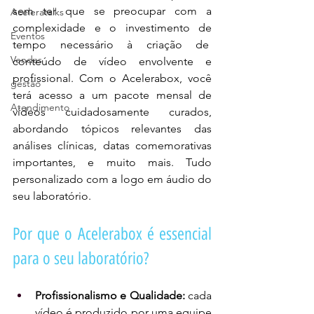
sem ter que se preocupar com a 
Aceleratalks
complexidade e o investimento de 
Eventos
tempo necessário à criação de  
Vendas
conteúdo de vídeo envolvente e 
profissional. Com o Acelerabox, você 
gestão
terá acesso a um pacote mensal de 
Atendimento
vídeos cuidadosamente curados, 
abordando tópicos relevantes das 
análises clínicas, datas comemorativas 
importantes, e muito mais. Tudo 
personalizado com a logo em áudio do 
seu laboratório.
Por que o Acelerabox é essencial 
para o seu laboratório?
Profissionalismo e Qualidade: 
cada 
vídeo é produzido por uma equipe 