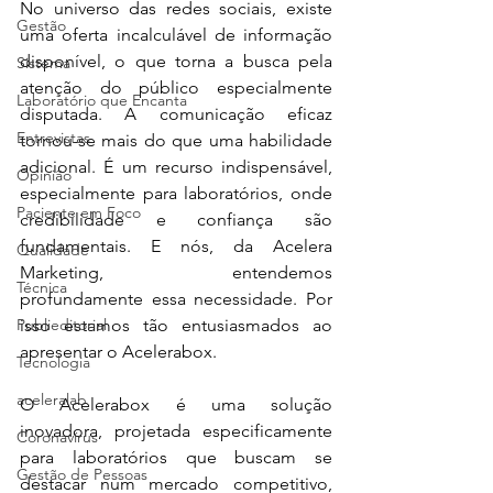
No universo das redes sociais, existe 
Gestão
uma oferta incalculável de informação 
disponível, o que torna a busca pela 
Sistema
atenção do público especialmente 
Laboratório que Encanta
disputada. A comunicação eficaz 
Entrevistas
tornou-se mais do que uma habilidade 
adicional. É um recurso indispensável, 
Opinião
especialmente para laboratórios, onde 
Paciente em Foco
credibilidade e confiança são 
fundamentais. E nós, da Acelera 
Qualidade
Marketing, entendemos 
Técnica
profundamente essa necessidade. Por 
isso estamos tão entusiasmados ao 
Publieditorial
apresentar o Acelerabox.
Tecnologia
aceleralab
O Acelerabox é uma solução 
inovadora, projetada especificamente 
Coronavírus
para laboratórios que buscam se 
Gestão de Pessoas
destacar num mercado competitivo, 