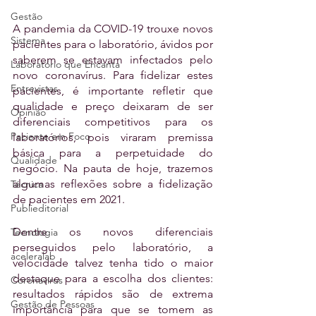
Gestão
A pandemia da COVID-19 trouxe novos 
Sistema
pacientes para o laboratório, ávidos por 
saberem se estavam infectados pelo 
Laboratório que Encanta
novo coronavírus. Para fidelizar estes 
Entrevistas
pacientes, é importante refletir que  
qualidade e preço deixaram de ser 
Opinião
diferenciais competitivos para os 
Paciente em Foco
laboratórios, pois viraram premissa 
básica para a perpetuidade do 
Qualidade
negócio. Na pauta de hoje, trazemos 
algumas reflexões sobre a fidelização 
Técnica
de pacientes em 2021.
Publieditorial
Dentre os novos diferenciais 
Tecnologia
perseguidos pelo laboratório, a 
aceleralab
velocidade talvez tenha tido o maior 
destaque para a escolha dos clientes: 
Coronavírus
resultados rápidos são de extrema 
Gestão de Pessoas
importância para que se tomem as 