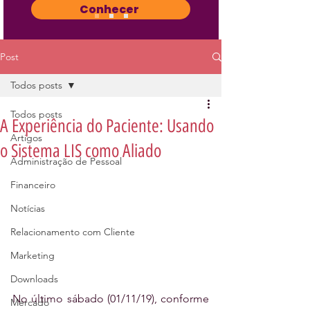
Conhecer
Post
Todos posts
Todos posts
A Experiência do Paciente: Usando
Artigos
o Sistema LIS como Aliado
Administração de Pessoal
Financeiro
Notícias
Relacionamento com Cliente
Marketing
Downloads
No último sábado (01/11/19), conforme 
Mercado