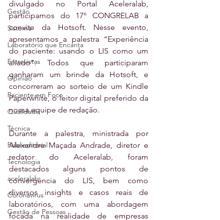
divulgado no Portal Aceleralab, 
Gestão
participamos do 17º CONGRELAB a 
convite da Hotsoft. Nesse evento, 
Sistema
apresentamos a palestra “Experiência 
Laboratório que Encanta
do paciente: usando o LIS como um 
Entrevistas
aliado”. Todos que participaram 
ganharam um brinde da Hotsoft, e 
Opinião
concorreram ao sorteio de um Kindle 
Paciente em Foco
Paperwhite, o leitor digital preferido da 
nossa equipe de redação. 
Qualidade
Técnica
Durante a palestra, ministrada por 
Alexandre Maçada Andrade, diretor e 
Publieditorial
redator do Aceleralab, foram 
Tecnologia
destacados alguns pontos de 
aceleralab
convergência do LIS, bem como 
diversos insights e casos reais de 
Coronavírus
laboratórios, com uma abordagem 
Gestão de Pessoas
focada na realidade de empresas 