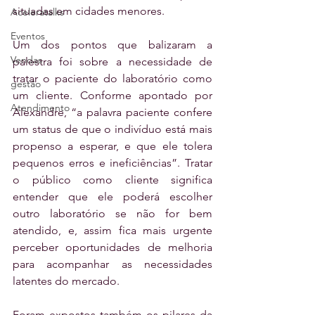
situadas em cidades menores. 
Aceleratalks
Eventos
Um dos pontos que balizaram a 
Vendas
palestra foi sobre a necessidade de 
tratar o paciente do laboratório como 
gestão
um cliente. Conforme apontado por 
Atendimento
Alexandre, “a palavra paciente confere 
um status de que o indivíduo está mais 
propenso a esperar, e que ele tolera 
pequenos erros e ineficiências”. Tratar 
o público como cliente significa 
entender que ele poderá escolher 
outro laboratório se não for bem 
atendido, e, assim fica mais urgente 
perceber oportunidades de melhoria 
para acompanhar as necessidades 
latentes do mercado.
Foram expostos também os pilares da 