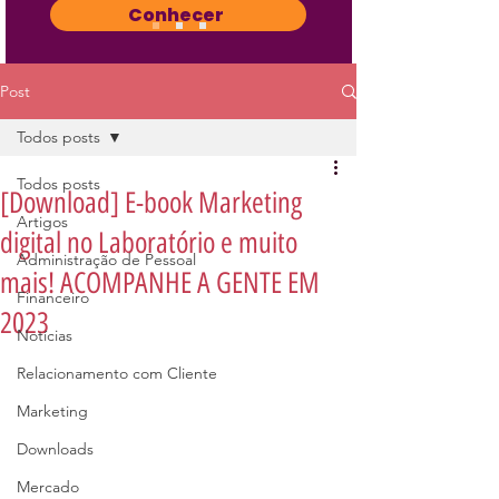
Conhecer
Post
Todos posts
Todos posts
[Download] E-book Marketing
Artigos
digital no Laboratório e muito
Administração de Pessoal
mais! ACOMPANHE A GENTE EM
Financeiro
2023
Notícias
Relacionamento com Cliente
Marketing
Downloads
Mercado