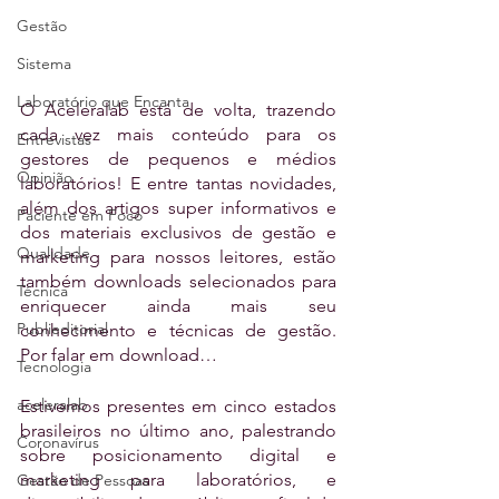
Gestão
Sistema
Laboratório que Encanta
O Aceleralab está de volta, trazendo 
cada vez mais conteúdo para os 
Entrevistas
gestores de pequenos e médios 
Opinião
laboratórios! E entre tantas novidades, 
além dos artigos super informativos e 
Paciente em Foco
dos materiais exclusivos de gestão e 
Qualidade
marketing para nossos leitores, estão 
também downloads selecionados para 
Técnica
enriquecer ainda mais seu 
Publieditorial
conhecimento e técnicas de gestão. 
Por falar em download… 
Tecnologia
aceleralab
Estivemos presentes em cinco estados 
brasileiros no último ano, palestrando 
Coronavírus
sobre posicionamento digital e 
marketing para laboratórios, e 
Gestão de Pessoas