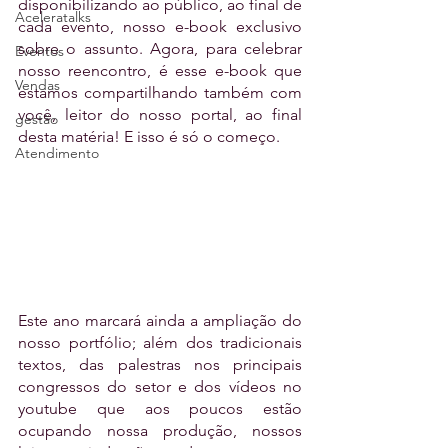
disponibilizando ao público, ao final de 
Aceleratalks
cada evento, nosso e-book exclusivo 
sobre o assunto. Agora, para celebrar 
Eventos
nosso reencontro, é esse e-book que 
Vendas
estamos compartilhando também com 
você, leitor do nosso portal, ao final 
gestão
desta matéria! E isso é só o começo.
Atendimento
Este ano marcará ainda a ampliação do 
nosso portfólio; além dos tradicionais 
textos, das palestras nos principais 
congressos do setor e dos vídeos no 
youtube que aos poucos estão 
ocupando nossa produção, nossos 