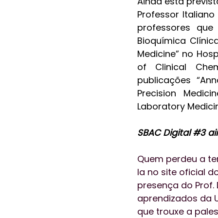
Ainda está previs
Professor Italiano
professores que
Bioquímica Clínic
Medicine” no Hospi
of Clinical Che
publicações “Anna
Precision Medici
Laboratory Medici
SBAC Digital 
#3
 a
Quem perdeu a ter
la no site oficial
presença do Prof. 
aprendizados da U
que trouxe a pale