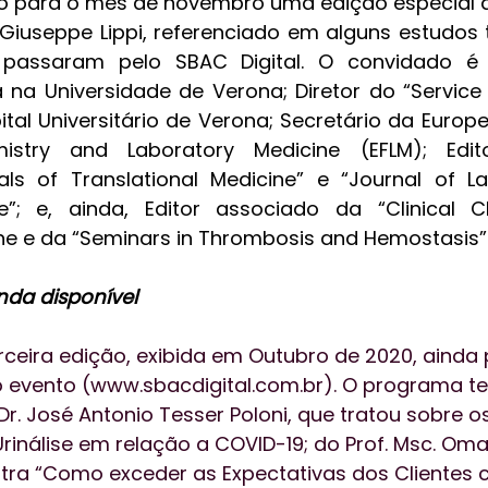
to para o mês de novembro uma edição especial d
 Giuseppe Lippi, referenciado em alguns estudos t
 passaram pelo SBAC Digital. O convidado é 
a na Universidade de Verona; Diretor do “Service 
tal Universitário de Verona; Secretário da Europe
mistry and Laboratory Medicine (EFLM); Edit
ls of Translational Medicine” e “Journal of La
ne”; e, ainda, Editor associado da “Clinical C
ne e da “Seminars in Thrombosis and Hemostasis”
inda disponível
ceira edição, exibida em Outubro de 2020, ainda 
 do evento (www.sbacdigital.com.br). O programa te
Dr. José Antonio Tesser Poloni, que tratou sobre o
rinálise em relação a COVID-19; do Prof. Msc. Om
stra “Como exceder as Expectativas dos Clientes 