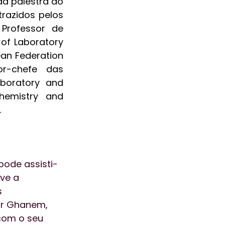
a palestra do 
razidos pelos 
Professor de 
of Laboratory 
an Federation 
or-chefe das 
boratory and 
hemistry and 
.
pode assisti-
ve a 
s 
ar Ghanem, 
com o seu 