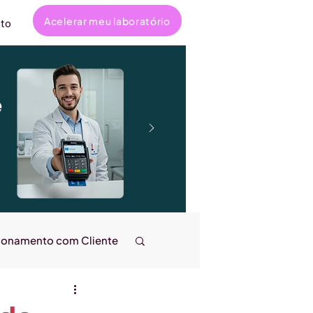
Acelerar meu laboratório
to
e
ionamento com Cliente
ncanta
Entrevistas