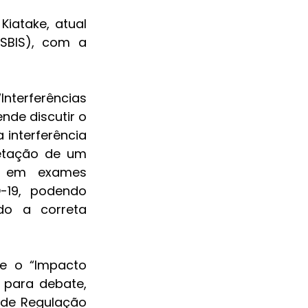
atake, atual 
SBIS), com a 
nterferências 
de discutir o 
interferência 
etação de um 
 em exames 
19, podendo 
do a correta 
e o “Impacto 
para debate, 
de Regulação 