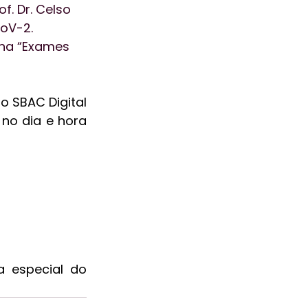
. Dr. Celso 
oV-2. 
ha “Exames 
Vale lembrar que se você já é inscrito, a sua inscrição é válida para o SBAC Digital 
no dia e hora 
a especial do 