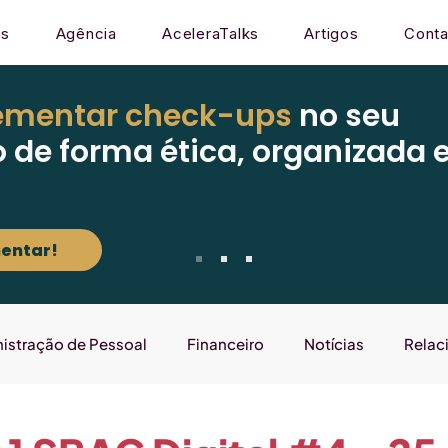
os
Agência
AceleraTalks
Artigos
Conta
ementar check-ups
no seu
o de forma ética, organizada 
entar!
istração de Pessoal
Financeiro
Notícias
Relac
Mercado
Gestão
Sistema
Laboratório que E