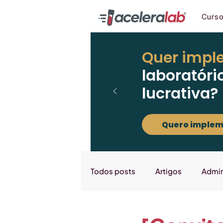
Curs
Quer impl
laboratóri
lucrativa?
Quero implem
Todos posts
Artigos
Admin
Marketing
Downloads