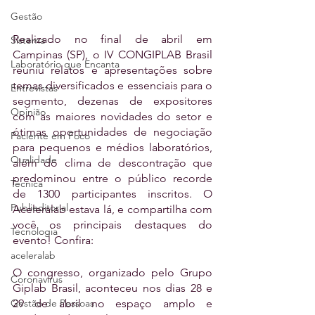
Gestão
Realizado no final de abril em 
Sistema
Campinas (SP), o IV CONGIPLAB Brasil 
Laboratório que Encanta
reuniu relatos e apresentações sobre 
temas diversificados e essenciais para o 
Entrevistas
segmento, dezenas de expositores 
Opinião
com as maiores novidades do setor e 
ótimas oportunidades de negociação 
Paciente em Foco
para pequenos e médios laboratórios, 
Qualidade
além do clima de descontração que 
predominou entre o público recorde 
Técnica
de 1300 participantes inscritos. O 
Publieditorial
Aceleralab estava lá, e compartilha com 
você os principais destaques do 
Tecnologia
evento! Confira:
aceleralab
O congresso, organizado pelo Grupo 
Coronavírus
Giplab Brasil, aconteceu nos dias 28 e 
Gestão de Pessoas
29 de abril no espaço amplo e 