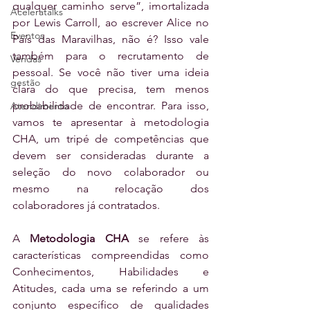
qualquer caminho serve”, imortalizada 
Aceleratalks
por Lewis Carroll, ao escrever Alice no 
Eventos
País das Maravilhas, não é? Isso vale 
também para o recrutamento de 
Vendas
pessoal. Se você não tiver uma ideia 
gestão
clara do que precisa, tem menos 
probabilidade de encontrar. Para isso, 
Atendimento
vamos te apresentar à metodologia 
CHA, um tripé de competências que 
devem ser consideradas durante a 
seleção do novo colaborador ou 
mesmo na relocação dos 
colaboradores já contratados.
A 
Metodologia CHA
 se refere às 
características compreendidas como 
Conhecimentos, Habilidades e 
Atitudes, cada uma se referindo a um 
conjunto específico de qualidades 