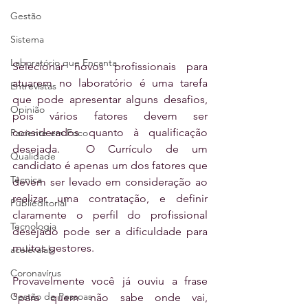
Gestão
Sistema
Laboratório que Encanta
Selecionar novos profissionais para 
atuarem no laboratório é uma tarefa 
Entrevistas
que pode apresentar alguns desafios, 
Opinião
pois vários fatores devem ser 
considerados quanto à qualificação 
Paciente em Foco
desejada.  O Currículo de um 
Qualidade
candidato é apenas um dos fatores que 
Técnica
devem ser levado em consideração ao 
realizar uma contratação, e definir 
Publieditorial
claramente o perfil do profissional 
Tecnologia
desejado pode ser a dificuldade para 
muitos gestores. 
aceleralab
Coronavírus
Provavelmente você já ouviu a frase 
Gestão de Pessoas
“para quem não sabe onde vai, 