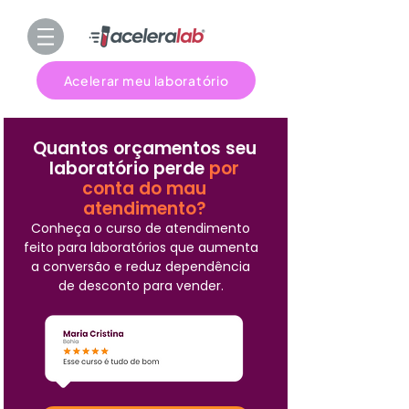
Acelerar meu laboratório
Quantos orçamentos seu
laboratório perde
por
conta do mau
atendimento?
Conheça o curso de atendimento
feito para laboratórios que aumenta
a conversão e reduz dependência
de desconto para vender.