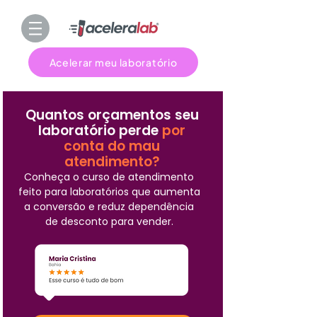
Acelerar meu laboratório
Quantos orçamentos seu
laboratório perde
por
conta do mau
atendimento?
Conheça o curso de atendimento
feito para laboratórios que aumenta
a conversão e reduz dependência
de desconto para vender.