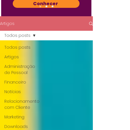
Conhecer
Artigos
Todos posts
Todos posts
Artigos
Administração
de Pessoal
Financeiro
Notícias
Relacionamento
com Cliente
Marketing
Downloads