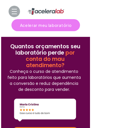
Acelerar meu laboratório
Quantos orçamentos seu
laboratório perde
por
conta do mau
atendimento?
Conheça o curso de atendimento
feito para laboratórios que aumenta
a conversão e reduz dependência
de desconto para vender.