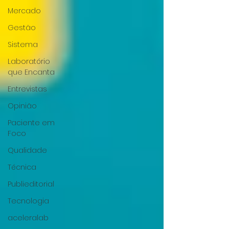
Mercado
Gestão
Sistema
Laboratório
que Encanta
Entrevistas
Opinião
Paciente em
Foco
Qualidade
Técnica
Publieditorial
Tecnologia
aceleralab