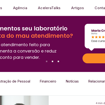
os
Agência
AceleraTalks
Artigos
Conta
entos seu laboratório
ta do mau atendimento?
atendimento feito para
menta a conversão e reduz
conto para vender.
stração de Pessoal
Financeiro
Notícias
Relaciona
Mercado
Gestão
Sistema
Laboratório que Encan
4 min d