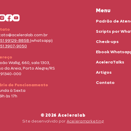
Menu
Padrão de Ate
tato
Scripts por Wh
tato@aceleralab.com.br
 51 99129-8858
(whatsapp)
Check-ups
 51 3907-9050
Ebook Whatsap
ereço
AceleraTalks
João Wallig, 660, sala 1303,
o da Areia, Porto Alegre/RS
Artigos
 91340-000
Contato
ário de Funcionamento
unda à Sexta
9h às 17h
© 2026 Aceleralab
Site desenvolvido por
Aceleramarketing