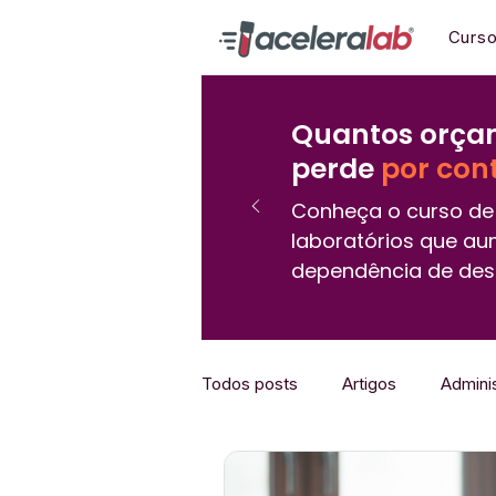
Curs
Quantos orçam
perde
por con
Conheça o curso de 
laboratórios que au
dependência de des
Todos posts
Artigos
Admini
Marketing
Downloads