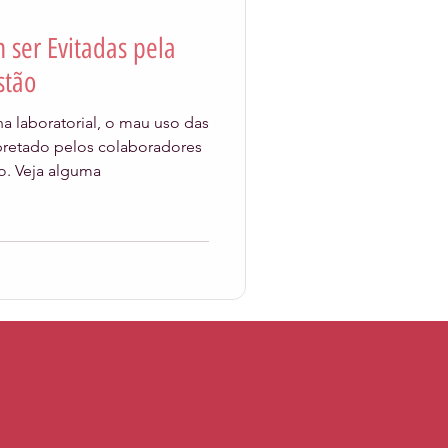
 ser Evitadas pela
aceleralab
stão
a laboratorial, o mau uso das
Atendimento
rpretado pelos colaboradores
o. Veja alguma