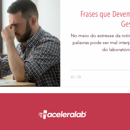
Frases que Devem
Qualidade
Técnica
Publieditorial
Tecnologia
Ge
No meio do estresse da rotin
soas
Aceleratalks
Eventos
Vendas
gestão
palavras pode ser mal inte
do laboratóri