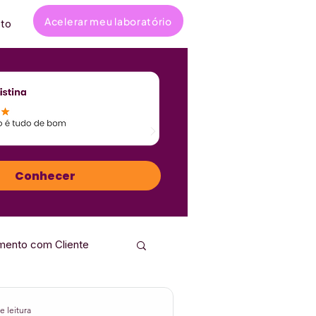
Acelerar meu laboratório
to
Conhecer
mento com Cliente
ta
Entrevistas
e leitura