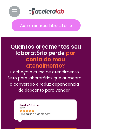
Acelerar meu laboratório
Quantos orçamentos seu
laboratório perde
por
conta do mau
atendimento?
Conheça o curso de atendimento
feito para laboratórios que aumenta
a conversão e reduz dependência
de desconto para vender.