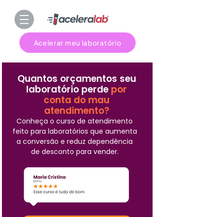
Acelerar meu laboratório
Quantos orçamentos seu
laboratório perde
por
conta do mau
atendimento?
Conheça o curso de atendimento
feito para laboratórios que aumenta
a conversão e reduz dependência
de desconto para vender.