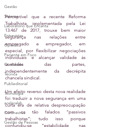
Gestão
Sistema
Perceptível que a recente Reforma 
Trabalhista, implementada pela Lei 
Laboratório que Encanta
13.467 de 2017, trouxe bem maior 
Entrevistas
segurança nas relações entre 
empregado e empregador, em 
Opinião
especial, por flexibilizar negociações 
Paciente em Foco
individuais e alcançar validade às 
vontades das partes, 
Qualidade
independentemente da decrépita 
Técnica
chancela sindical.
Publieditorial
Um efeito reverso desta nova realidade 
Tecnologia
foi traduzir a nova segurança em uma 
aceleralab
curta era de relativa despreocupação 
com os tão falados “passivos 
Coronavírus
trabalhistas”; tudo isso porque 
Gestão de Pessoas
confundiu-se “estabilidade nas 