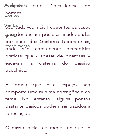
Aceleratalks
relações” com “inexistência de 
normas”.
Eventos
Vendas
São cada vez mais frequentes os casos 
que denunciam posturas inadequadas 
gestão
por parte dos Gestores Laboratoriais, 
Atendimento
onde são comumente percebidas 
práticas que - apesar de onerosas – 
escavam a cisterna do passivo 
trabalhista.
É lógico que este espaço não 
comporta uma mínima abrangência ao 
tema. No entanto, alguns pontos 
bastante básicos podem ser trazidos à 
apreciação.
O passo inicial, ao menos no que se 