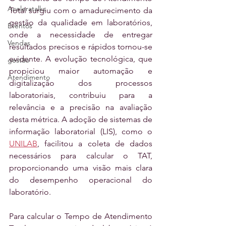
Aceleratalks
Total surgiu com o amadurecimento da 
gestão da qualidade em laboratórios, 
Eventos
onde a necessidade de entregar 
Vendas
resultados precisos e rápidos tornou-se 
evidente. A evolução tecnológica, que 
gestão
propiciou maior automação e 
Atendimento
digitalização dos processos 
laboratoriais, contribuiu para a 
relevância e a precisão na avaliação 
desta métrica. A adoção de sistemas de 
informação laboratorial (LIS), como o 
UNILAB
, facilitou a coleta de dados 
necessários para calcular o TAT, 
proporcionando uma visão mais clara 
do desempenho operacional do 
laboratório.
Para calcular o Tempo de Atendimento 