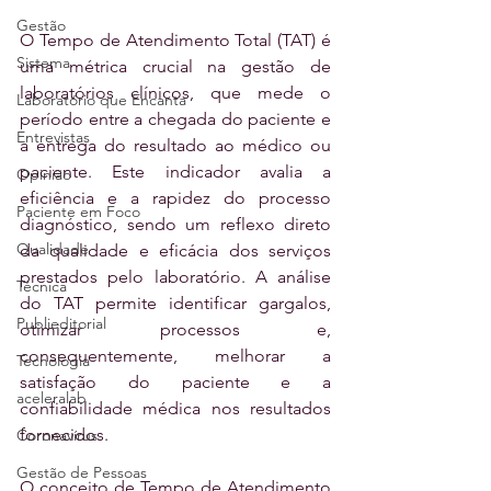
Gestão
O Tempo de Atendimento Total (TAT) é 
Sistema
uma métrica crucial na gestão de 
laboratórios clínicos, que mede o 
Laboratório que Encanta
período entre a chegada do paciente e 
Entrevistas
a entrega do resultado ao médico ou 
paciente. Este indicador avalia a 
Opinião
eficiência e a rapidez do processo 
Paciente em Foco
diagnóstico, sendo um reflexo direto 
Qualidade
da qualidade e eficácia dos serviços 
prestados pelo laboratório. A análise 
Técnica
do TAT permite identificar gargalos, 
Publieditorial
otimizar processos e, 
consequentemente, melhorar a 
Tecnologia
satisfação do paciente e a 
aceleralab
confiabilidade médica nos resultados 
fornecidos.
Coronavírus
Gestão de Pessoas
O conceito de Tempo de Atendimento 