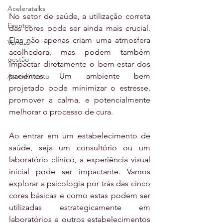
Aceleratalks
No setor de saúde, a utilização correta 
Eventos
das cores pode ser ainda mais crucial. 
Elas não apenas criam uma atmosfera 
Vendas
acolhedora, mas podem também 
gestão
impactar diretamente o bem-estar dos 
pacientes. Um ambiente bem 
Atendimento
projetado pode minimizar o estresse, 
promover a calma, e potencialmente 
melhorar o processo de cura.
Ao entrar em um estabelecimento de 
saúde, seja um consultório ou um 
laboratório clínico, a experiência visual 
inicial pode ser impactante. Vamos 
explorar a psicologia por trás das cinco 
cores básicas e como estas podem ser 
utilizadas estrategicamente em 
laboratórios e outros estabelecimentos 