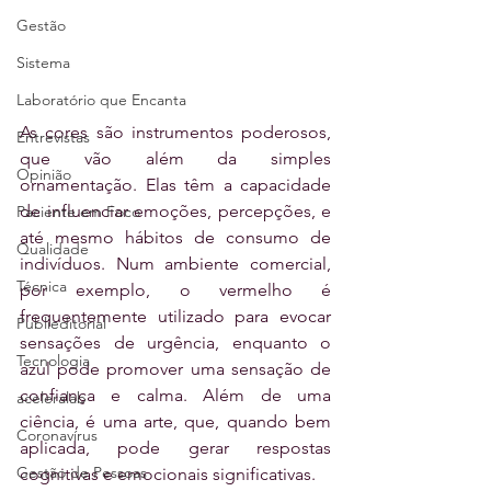
Gestão
Sistema
Laboratório que Encanta
As cores são instrumentos poderosos, 
Entrevistas
que vão além da simples 
Opinião
ornamentação. Elas têm a capacidade 
de influenciar emoções, percepções, e 
Paciente em Foco
até mesmo hábitos de consumo de 
Qualidade
indivíduos. Num ambiente comercial, 
Técnica
por exemplo, o vermelho é 
frequentemente utilizado para evocar 
Publieditorial
sensações de urgência, enquanto o 
Tecnologia
azul pode promover uma sensação de 
confiança e calma. Além de uma 
aceleralab
ciência, é uma arte, que, quando bem 
Coronavírus
aplicada, pode gerar respostas 
Gestão de Pessoas
cognitivas e emocionais significativas.