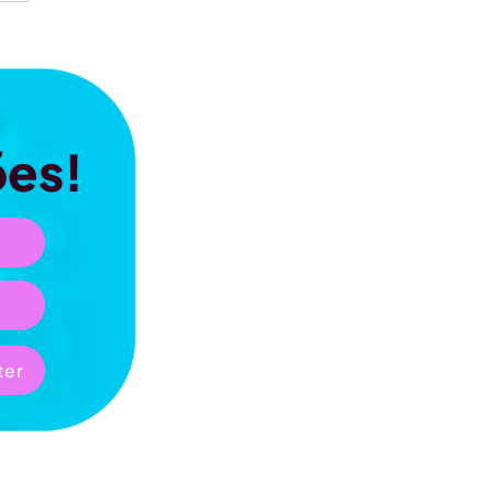
ões!
ter