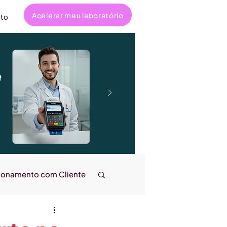
Acelerar meu laboratório
to
e
ionamento com Cliente
ncanta
Entrevistas