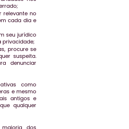
errado;
relevante no 
m cada dia e 
 seu jurídico 
à privacidade;
s, procure se 
er suspeita. 
a denunciar 
ativas como 
meras e mesmo 
s antigos e 
ue qualquer 
maioria dos 