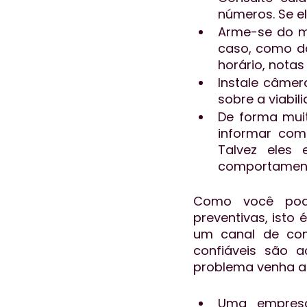
números. Se e
Arme-se do ma
caso, como d
horário, notas
Instale câmer
sobre a viabil
De forma muit
informar com 
Talvez eles 
comportament
Como você pode
preventivas, isto
um canal de com
confiáveis são 
problema venha a
Uma empresa 