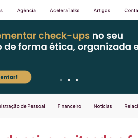
os
Agência
AceleraTalks
Artigos
Conta
ementar check-ups
no seu
o de forma ética, organizada 
entar!
istração de Pessoal
Financeiro
Notícias
Relac
Mercado
Gestão
Sistema
Laboratório que E