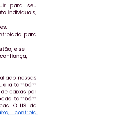
ir para seu 
 individuais, 
es.
trolado para 
tão, e se 
confiança, 
aliado nessas 
xilia também 
de caixas por 
 pode também 
cas. O LIS do 
a, controla 