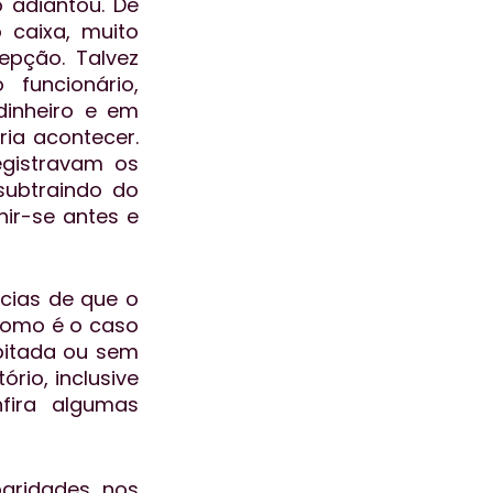
adiantou. De 
caixa, muito 
pção. Talvez 
uncionário, 
inheiro e em 
ia acontecer. 
gistravam os 
ubtraindo do 
ir-se antes e 
cias de que o 
como é o caso 
pitada ou sem 
io, inclusive 
fira algumas 
aridades nos 