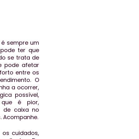
 é sempre um 
pode ter que 
o se trata de 
 pode afetar 
orto entre os 
endimento. O 
ha a ocorrer, 
ica possível, 
que é pior, 
 de caixa no 
s. Acompanhe.
os cuidados, 