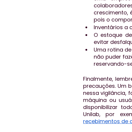
colaboradore
crescimento, é
pois o compor
Inventários a
O estoque de
evitar desfalq
Uma rotina de 
não puder faz
reservando-se
Finalmente, lembr
precauções. Um b
nessa vigilância,
máquina ou usuár
disponibilizar to
Unilab, por exe
recebimentos de 