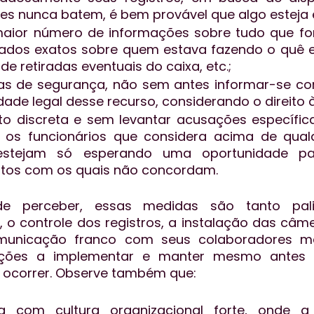
les nunca batem, é bem provável que algo esteja 
ior número de informações sobre tudo que for 
ados exatos sobre quem estava fazendo o quê e
 de retiradas eventuais do caixa, etc.;
as de segurança, não sem antes informar-se com
idade legal desse recurso, considerando o direito 
o discreta e sem levantar acusações específica
os funcionários que considera acima de qualqu
estejam só esperando uma oportunidade par
os com os quais não concordam.
 perceber, essas medidas são tanto pali
 é, o controle dos registros, a instalação das câ
unicação franco com seus colaboradores mai
ações a implementar e manter mesmo antes q
 ocorrer. Observe também que:
com cultura organizacional forte, onde a 