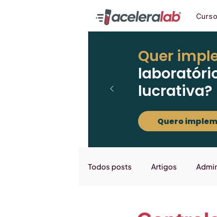
Curs
Quer impl
laboratóri
lucrativa?
Quero implem
Todos posts
Artigos
Admin
Marketing
Downloads