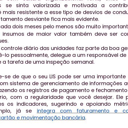
s se sinta valorizada e motivada a contribu
 mais resistente a esse tipo de desvios de conduta
tamento desviante fica mais evidente.
 cada dois meses pelo menos são muito important
 insumos de maior valor também deve ser con
ues.
controle diário das unidades faz parte da boa ges
ê-lo pessoalmente, delegue a um responsável de 
 a tarefa de uma inspeção semanal. 
e-se de que o seu LIS pode ser uma importante 
om sistema de gerenciamento de informações au
 fazendo os registros de pagamento e fechamento 
io, com a regularidade que você desejar. Ele
dos os indicadores, sugerindo e apoiando métri
mplo, já se 
integra com faturamento e caix
cartão e movimentação bancária
. 