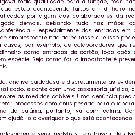
lgava mais qualificado para a função, mas não 
 que estão acontecendo furtos em dinheiro no 
aticados por algum dos colaboradores da rece
gado demais, deixando tudo nas mãos do f
conferência - especialmente das entradas em d
ocê simplesmente não acreditasse que isso poder
 casos, por exemplo, de colaboradores que re
nheiro como entradas de cartão, logo após s
em espécie. Seja como for, o importante é preven
is. 
a, analise cuidadosa e discretamente as evidên
raticado, e conte com uma assessoria jurídica, 
 sobre as medidas cabíveis. Uma denúncia preci
etar processos com ônus pesado para o laboratór
ime de calúnia, portanto, vá com calma. Con
m ajudá-lo a averiguar o que está acontecendo:
dadosamente seus registros, em busca de disp