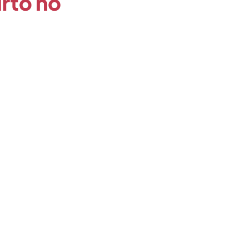
urto no
ogia
aceleralab
ão
Atendimento