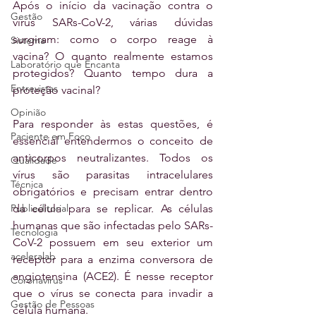
Após o início da vacinação contra o 
Gestão
vírus SARs-CoV-2, várias dúvidas 
surgiram: como o corpo reage à 
Sistema
vacina? O quanto realmente estamos 
Laboratório que Encanta
protegidos? Quanto tempo dura a 
Entrevistas
proteção vacinal?
Opinião
Para responder às estas questões, é 
Paciente em Foco
essencial entendermos o conceito de 
anticorpos neutralizantes. Todos os 
Qualidade
vírus são parasitas intracelulares 
Técnica
obrigatórios e precisam entrar dentro 
da célula para se replicar. As células 
Publieditorial
humanas que são infectadas pelo SARs-
Tecnologia
CoV-2 possuem em seu exterior um 
aceleralab
receptor para a enzima conversora de 
angiotensina (ACE2). É nesse receptor 
Coronavírus
que o vírus se conecta para invadir a 
Gestão de Pessoas
célula humana.