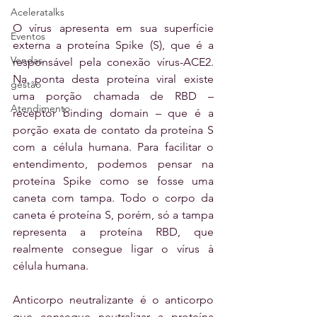
Aceleratalks
O vírus apresenta em sua superfície 
Eventos
externa a proteína Spike (S), que é a 
Vendas
responsável pela conexão vírus-ACE2. 
Na ponta desta proteína viral existe 
gestão
uma porção chamada de RBD – 
Atendimento
receptor binding domain – que é a 
porção exata de contato da proteína S 
com a célula humana. Para facilitar o 
entendimento, podemos pensar na 
proteína Spike como se fosse uma 
caneta com tampa. Todo o corpo da 
caneta é proteína S, porém, só a tampa 
representa a proteína RBD, que 
realmente consegue ligar o vírus à 
célula humana. 
Anticorpo neutralizante é o anticorpo 
que consegue neutralizar a proteína 