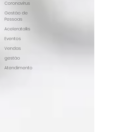
Coronavírus
Gestão de
Pessoas
Aceleratalks
Eventos
Vendas
gestão
Atendimento