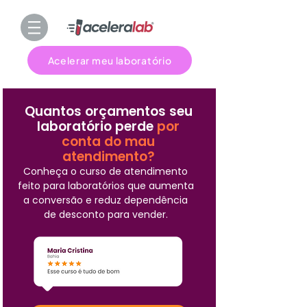
Acelerar meu laboratório
Quantos orçamentos seu
laboratório perde
por
conta do mau
atendimento?
Conheça o curso de atendimento
feito para laboratórios que aumenta
a conversão e reduz dependência
de desconto para vender.