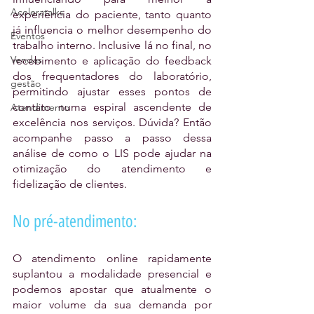
Aceleratalks
experiência do paciente, tanto quanto 
já influencia o melhor desempenho do 
Eventos
trabalho interno. Inclusive lá no final, no 
Vendas
recebimento e aplicação do feedback 
dos frequentadores do laboratório, 
gestão
permitindo ajustar esses pontos de 
contato numa espiral ascendente de 
Atendimento
excelência nos serviços. Dúvida? Então 
acompanhe passo a passo dessa 
análise de como o LIS pode ajudar na 
otimização do atendimento e 
fidelização de clientes.
No pré-atendimento:
O atendimento online rapidamente 
suplantou a modalidade presencial e 
podemos apostar que atualmente o 
maior volume da sua demanda por 