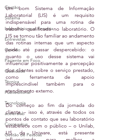
Gestão
Um bom Sistema de Informação 
Laboratorial (LIS) é um requisito 
Sistema
indispensável para uma rotina de 
Laboratório que Encanta
trabalho qualificada no laboratório. O 
LIS se tornou tão familiar ao andamento 
Entrevistas
das rotinas internas que um aspecto 
pode até passar despercebido: o 
Opinião
quanto o uso desse sistema vai 
Paciente em Foco
influenciar positivamente a percepção 
dos clientes sobre o serviço prestado, 
Qualidade
como ferramenta de apoio 
Técnica
imprescindível também para o 
atendimento externo.
Publieditorial
Tecnologia
Do começo ao fim da jornada do 
cliente – isso é, através de todos os 
aceleralab
pontos de contato que seu laboratório 
Coronavírus
estabelece com o público – o Unilab, 
LIS da Uniware, está presente 
Gestão de Pessoas
influenciando para melhor a 