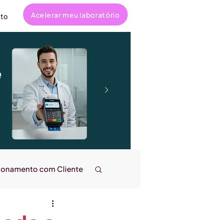
Acelerar meu laboratório
to
e
ionamento com Cliente
ncanta
Entrevistas