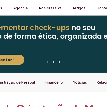
os
Agência
AceleraTalks
Artigos
Conta
ementar check-ups
no seu
o de forma ética, organizada 
entar!
istração de Pessoal
Financeiro
Notícias
Relac
Mercado
Gestão
Sistema
Laboratório que E