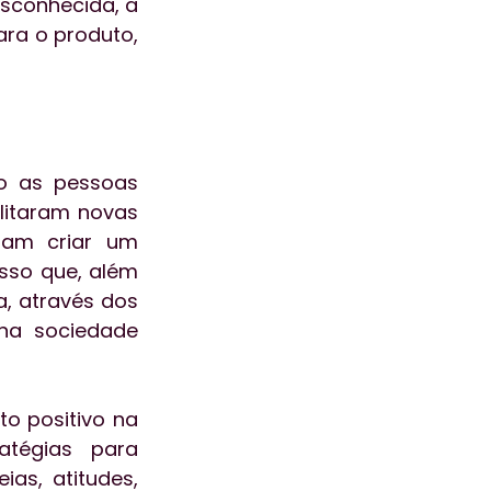
sconhecida, a 
ra o produto, 
 as pessoas 
litaram novas 
am criar um 
so que, além 
, através dos 
na sociedade 
o positivo na 
tégias para 
as, atitudes, 