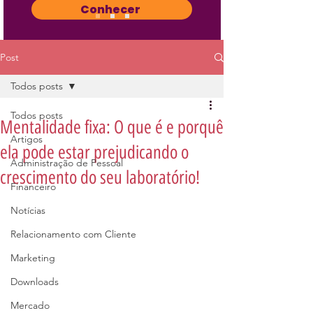
Conhecer
Post
Todos posts
Todos posts
Mentalidade fixa: O que é e porquê
Artigos
ela pode estar prejudicando o
Administração de Pessoal
crescimento do seu laboratório!
Financeiro
Notícias
Relacionamento com Cliente
Marketing
Downloads
Mercado