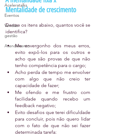
Aceleratalks
Mentalidade de crescimento
Eventos
Dentre os itens abaixo, quantos você se 
Vendas
identifica?
gestão
Me envergonho dos meus erros, 
Atendimento
evito expô-los para os outros e 
acho que são provas de que não 
tenho competência para o cargo;
Acho perda de tempo me envolver 
com algo que não creio ter 
capacidade de fazer;
Me ofendo e me frustro com 
facilidade quando recebo um 
feedback negativo;
Evito desafios que terei dificuldade 
para concluir, pois não quero lidar 
com o fato de que não sei fazer 
determinada tarefa;