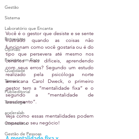
Gestão
Sistema
Laboratório que Encanta
Você é o gestor que desiste e se sente 
Entrevistas
frustrado quando as coisas não 
funcionam como você gostaria ou é do 
Opinião
tipo que persevera até mesmo nos 
Paciente em Foco
cenários mais difíceis, aprendendo 
com seus erros? Segundo um estudo 
Qualidade
realizado pela psicóloga norte 
americana Carol Dweck, o primeiro 
Técnica
gestor tem a “mentalidade fixa” e o 
Publieditorial
segundo a “mentalidade de 
crescimento”.
Tecnologia
aceleralab
Veja como essas mentalidades podem 
impactar o seu negócio!
Coronavírus
Gestão de Pessoas
A mentalidade fixa x 