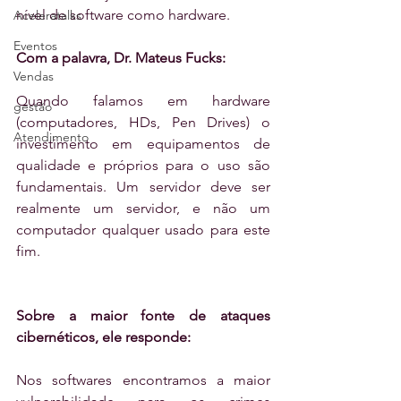
nível de software como hardware. 
Aceleratalks
Eventos
Com a palavra, Dr. Mateus Fucks:
Vendas
Quando falamos em hardware 
gestão
(computadores, HDs, Pen Drives) o 
Atendimento
investimento em equipamentos de 
qualidade e próprios para o uso são 
fundamentais. Um servidor deve ser 
realmente um servidor, e não um 
computador qualquer usado para este 
fim. 
Sobre a maior fonte de ataques 
cibernéticos, ele responde:
Nos softwares encontramos a maior 