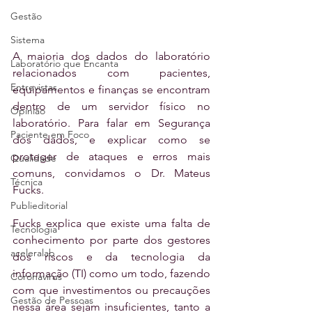
Gestão
Sistema
A maioria dos dados do laboratório 
Laboratório que Encanta
relacionados com pacientes, 
Entrevistas
equipamentos e finanças se encontram 
dentro de um servidor físico no 
Opinião
laboratório. Para falar em Segurança 
Paciente em Foco
dos dados, e explicar como se 
proteger de ataques e erros mais 
Qualidade
comuns, convidamos o Dr. Mateus 
Técnica
Fucks.
Publieditorial
Fucks explica que existe uma falta de 
Tecnologia
conhecimento por parte dos gestores 
aceleralab
dos riscos e da tecnologia da 
informação (TI) como um todo, fazendo 
Coronavírus
com que investimentos ou precauções 
Gestão de Pessoas
nessa área sejam insuficientes, tanto a 