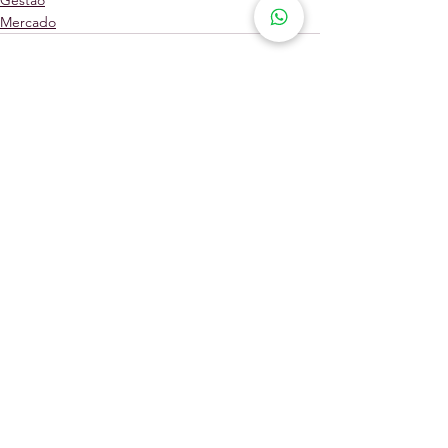
Gestão
Mercado
Comentários
Escreva um comentário
Receba
atualizações!
Entrar no Grupo VIP