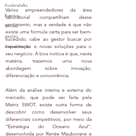
Aceleratalks
Vários empreendedores da área 
Eventos
laboratorial compartilham desse 
sentimento, mas a verdade é que não 
Vendas
existe uma fórmula certa para ser bem-
gestão
sucedido; cabe ao gestor buscar por 
capacitação e novas soluções para o 
Atendimento
seu negócio. A boa notícia é que, nesta 
matéria, trazemos uma nova 
abordagem sobre inovação, 
diferenciação e concorrência.
Além da análise interna e externa do 
mercado, que pode ser feita pela 
Matriz SWOT, existe outra forma de 
descobrir como desenvolver seus 
diferenciais competitivos, por meio da 
“Estratégia do Oceano Azul”, 
desenvolvida por Renée Mauborgne e 