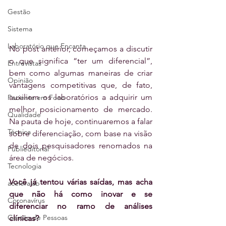
Gestão
Sistema
Laboratório que Encanta
No post anterior, começamos a discutir 
o que significa “ter um diferencial”, 
Entrevistas
bem como algumas maneiras de criar 
Opinião
vantagens competitivas que, de fato, 
auxiliem os laboratórios a adquirir um 
Paciente em Foco
melhor posicionamento de mercado. 
Qualidade
Na pauta de hoje, continuaremos a falar 
Técnica
sobre diferenciação, com base na visão 
de dois pesquisadores renomados na 
Publieditorial
área de negócios.
Tecnologia
Você já tentou várias saídas, mas acha 
aceleralab
que não há como inovar e se 
Coronavírus
diferenciar no ramo de análises 
Gestão de Pessoas
clínicas?