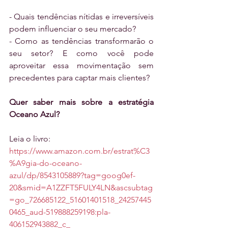
- Quais tendências nítidas e irreversíveis 
podem influenciar o seu mercado?
- Como as tendências transformarão o 
seu setor? E como você pode 
aproveitar essa movimentação sem 
precedentes para captar mais clientes?
Quer saber mais sobre a estratégia 
Oceano Azul?
Leia o livro:
https://www.amazon.com.br/estrat%C3
%A9gia-do-oceano-
azul/dp/8543105889?tag=goog0ef-
20&smid=A1ZZFT5FULY4LN&ascsubtag
=go_726685122_51601401518_24257445
0465_aud-519888259198:pla-
406152943882_c_