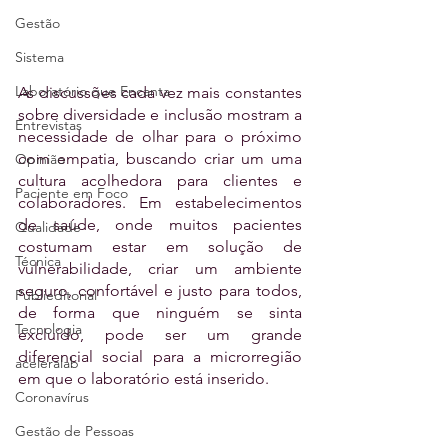
Gestão
Sistema
Laboratório que Encanta
As discussões cada vez mais constantes 
sobre diversidade e inclusão mostram a 
Entrevistas
necessidade de olhar para o próximo 
com empatia, buscando criar um uma 
Opinião
cultura acolhedora para clientes e 
Paciente em Foco
colaboradores. Em estabelecimentos 
de saúde, onde muitos pacientes 
Qualidade
costumam estar em solução de 
Técnica
vulnerabilidade, criar um ambiente 
seguro, confortável e justo para todos, 
Publieditorial
de forma que ninguém se sinta 
Tecnologia
excluído, pode ser um grande 
diferencial social para a microrregião 
aceleralab
em que o laboratório está inserido.
Coronavírus
Gestão de Pessoas