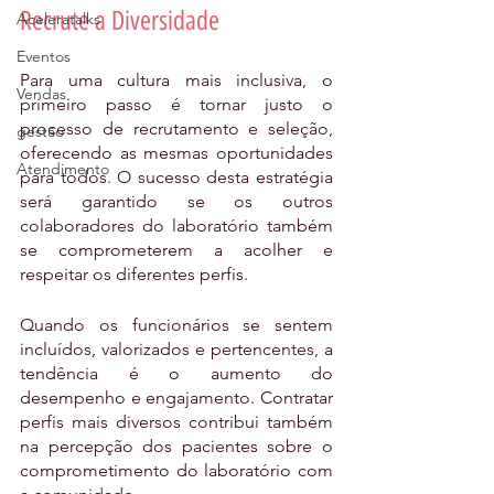
Recrute a Diversidade
Aceleratalks
Eventos
Para uma cultura mais inclusiva, o 
Vendas
primeiro passo é tornar justo o 
processo de recrutamento e seleção, 
gestão
oferecendo as mesmas oportunidades 
Atendimento
para todos. O sucesso desta estratégia 
será garantido se os outros 
colaboradores do laboratório também 
se comprometerem a acolher e 
respeitar os diferentes perfis. 
Quando os funcionários se sentem 
incluídos, valorizados e pertencentes, a 
tendência é o aumento do 
desempenho e engajamento. Contratar 
perfis mais diversos contribui também 
na percepção dos pacientes sobre o 
comprometimento do laboratório com 