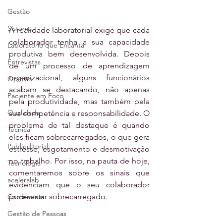
Gestão
Sistema
A realidade laboratorial exige que cada 
colaborador tenha a sua capacidade 
Laboratório que Encanta
produtiva bem desenvolvida. Depois 
Entrevistas
de um processo de aprendizagem 
organizacional, alguns funcionários 
Opinião
acabam se destacando, não apenas 
Paciente em Foco
pela produtividade, mas também pela 
Qualidade
sua competência e responsabilidade. O 
problema de tal destaque é quando 
Técnica
eles ficam sobrecarregados, o que gera 
Publieditorial
estresse, esgotamento e desmotivação 
no trabalho. Por isso, na pauta de hoje, 
Tecnologia
comentaremos sobre os sinais que 
aceleralab
evidenciam que o seu colaborador 
pode estar sobrecarregado.
Coronavírus
Gestão de Pessoas