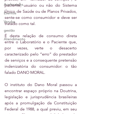
Aceleratalks
paciente, usuário ou não do Sistema 
Único de Saúde ou de Planos Privados, 
Eventos
sente-se como consumidor e deve ser 
Vendas
tratado como tal. 
gestão
É desta relação de consumo direta 
Atendimento
entre o Laboratório e o Paciente que, 
por vezes, verte o desacerto 
caracterizado pelo “erro” do prestador 
de serviços e a consequente pretensão 
indenizatória do consumidor: o tão 
falado DANO MORAL.
O instituto do Dano Moral passou a 
encontrar espaço próprio na Doutrina, 
legislação e jurisprudência brasileiras 
após a promulgação da Constituição 
Federal de 1988, a qual previu, em seu 