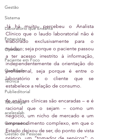
Gestão
Sistema
Já há muito, percebeu o Analista 
Laboratório que Encanta
Clínico que o laudo laboratorial não é 
Entrevistas
elaborado exclusivamente para o 
médico; seja porque o paciente passou 
Opinião
a ter acesso irrestrito à informação, 
Paciente em Foco
independentemente da orientação do 
Qualidade
profissional, seja porque é entre o 
laboratório e o cliente que se 
Técnica
estabelece a relação de consumo. 
Publieditorial
As análises clínicas são encaradas – e é 
Tecnologia
racional que o sejam – como um 
aceleralab
negócio, um nicho de mercado e um 
empreendimento complexo, em que o 
Coronavírus
Estado deixou de ser, do ponto de vista 
Gestão de Pessoas
prático, um “tomador de serviços”; o 