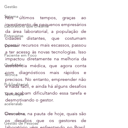
Gestão
Sistema
Nos últimos tempos, graças ao 
investimento de pequenos empresários 
Laboratório que Encanta
da área laboratorial, a população de 
Entrevistas
cidades distantes, que costumam 
possuir recursos mais escassos, passou 
Opinião
a ter acesso às novas tecnologias. Isso 
Paciente em Foco
impactou diretamente na melhoria da 
Qualidade
assistência médica, que agora conta 
com diagnósticos mais rápidos e 
Técnica
precisos. No entanto, empreender não 
Publieditorial
é nada fácil, e ainda há alguns desafios 
que acabam dificultando essa tarefa e 
Tecnologia
desmotivando o gestor.
aceleralab
Descubra, na pauta de hoje, quais são 
Coronavírus
os desafios que os gestores de 
Gestão de Pessoas
laboratório vêm enfrentando no Brasil, 