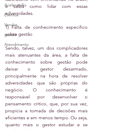
Aceleratalks
e saiba como lidar com essas 
adversidades.
Eventos
Vendas
1) Falta de conhecimento específico 
sobre gestão
gestão
Atendimento
Sendo, talvez, um dos complicadores 
mais atenuantes da área, a falta de 
conhecimento sobre gestão pode 
deixar o gestor desarmado, 
principalmente na hora de resolver 
adversidades que são próprias do 
negócio. O conhecimento é 
responsável por desenvolver o 
pensamento crítico, que, por sua vez, 
propicia a tomada de decisões mais 
eficientes e em menos tempo. Ou seja, 
quanto mais o gestor estudar e se 