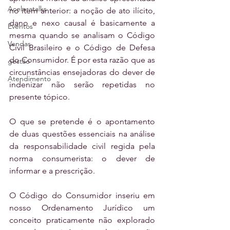
Aceleratalks
no item anterior: a noção de ato ilícito, 
dano e nexo causal é basicamente a 
Eventos
mesma quando se analisam o Código 
Vendas
Civil Brasileiro e o Código de Defesa 
do Consumidor. É por esta razão que as 
gestão
circunstâncias ensejadoras do dever de 
Atendimento
indenizar não serão repetidas no 
presente tópico.
O que se pretende é o apontamento 
de duas questões essenciais na análise 
da responsabilidade civil regida pela 
norma consumerista: o dever de 
informar e a prescrição.
O Código do Consumidor inseriu em 
nosso Ordenamento Jurídico um 
conceito praticamente não explorado 