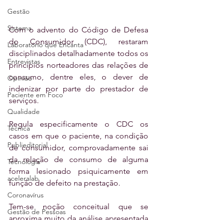
Gestão
Sistema
Com o advento do Código de Defesa 
do Consumidor (CDC), restaram 
Laboratório que Encanta
disciplinados detalhadamente todos os 
Entrevistas
princípios norteadores das relações de 
consumo, dentre eles, o dever de 
Opinião
indenizar por parte do prestador de 
Paciente em Foco
serviços.
Qualidade
Regula especificamente o CDC os 
Técnica
casos em que o paciente, na condição 
Publieditorial
de consumidor, comprovadamente sai 
da relação de consumo de alguma 
Tecnologia
forma lesionado psiquicamente em 
aceleralab
função de defeito na prestação.
Coronavírus
Tem-se noção conceitual que se 
Gestão de Pessoas
aproxima muito da análise apresentada 