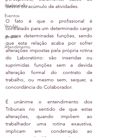
Aceleratalks
desvio ou acúmulo de atividades.
Eventos
O fato é que o profissional é 
Vendas
contratado para um determinado cargo 
e para determinadas funções, sendo 
gestão
que esta relação acaba por sofrer 
Atendimento
alterações impostas pela própria rotina 
do Laboratório: são inseridas ou 
suprimidas funções sem a devida 
alteração formal do contrato de 
trabalho, ou mesmo sem, sequer, a 
concordância do Colaborador.
É unânime o entendimento dos 
Tribunais no sentido de que estas 
alterações, quando impõem ao 
trabalhador uma rotina exaustiva, 
implicam em condenação ao 