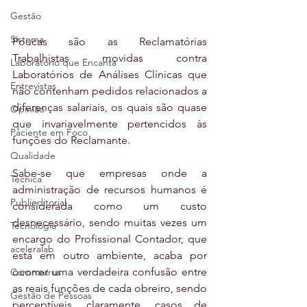
Gestão
Sistema
Poucas são as Reclamatórias 
Trabalhistas movidas contra 
Laboratório que Encanta
Laboratórios de Análises Clínicas que 
Entrevistas
não contenham pedidos relacionados a 
diferenças salariais, os quais são quase 
Opinião
que invariavelmente pertencidos às 
Paciente em Foco
funções do Reclamante.
Qualidade
Sabe-se que empresas onde a 
Técnica
administração de recursos humanos é 
Publieditorial
considerada como um custo 
desnecessário, sendo muitas vezes um 
Tecnologia
encargo do Profissional Contador, que 
aceleralab
está em outro ambiente, acaba por 
ocorrer uma verdadeira confusão entre 
Coronavírus
as reais funções de cada obreiro, sendo 
Gestão de Pessoas
perceptíveis, claramente, casos de 