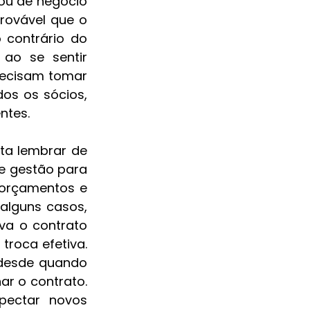
u de negócio 
rovável que o 
 contrário do 
ao se sentir 
recisam tomar 
os os sócios, 
ntes.
ta lembrar de 
e gestão para 
 orçamentos e 
alguns casos, 
a o contrato 
roca efetiva. 
desde quando 
r o contrato. 
ectar novos 