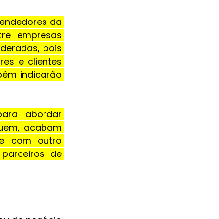
endedores da 
tre empresas 
deradas, pois 
s e clientes 
bém indicarão 
ara abordar 
guem, acabam 
e com outro 
parceiros de 