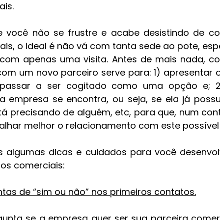
ais.
e você não se frustre e acabe desistindo de co
ais, o ideal é não vá com tanta sede ao pote, esp
com apenas uma visita. Antes de mais nada, con
com um novo parceiro serve para: 1) apresentar o 
e passar a ser cogitado como uma opção e; 2
 empresa se encontra, ou seja, se ela já possu
stá precisando de alguém, etc, para que, num conta
alhar melhor o relacionamento com este possível c
s algumas dicas e cuidados para você desenvolv
os comerciais:
ntas de “sim ou não” nos primeiros contatos.
nta se a empresa quer ser sua parceira comerci