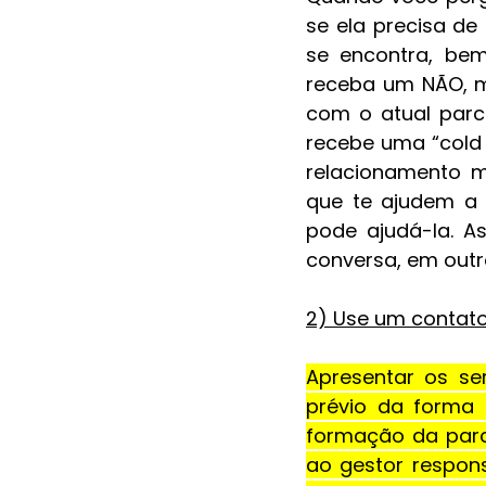
se ela precisa de
se encontra, be
receba um NÃO, me
com o atual parce
recebe uma “cold 
relacionamento mu
que te ajudem a
pode ajudá-la. 
conversa, em outro
2) Use um contato
Apresentar os se
prévio da forma 
formação da parce
ao gestor respons