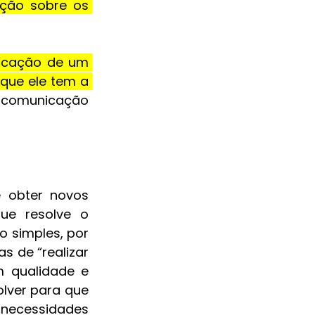
ção sobre os 
icação de um 
que ele tem a 
 comunicação 
 obter novos 
ue resolve o 
 simples, por 
 de “realizar 
 qualidade e 
lver para que 
 necessidades 