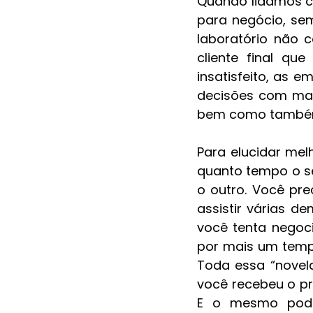
Quando lidamos c
para negócio, sem
laboratório não c
cliente final qu
insatisfeito, as 
decisões com mais
bem como também 
Para elucidar mel
quanto tempo o se
o outro. Você pre
assistir várias d
você tenta negoci
por mais um tempo
Toda essa “novel
você recebeu o pr
E o mesmo pode 