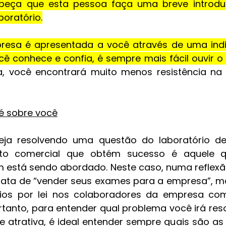
, peça que esta pessoa faça uma breve introdu
boratório.
esa é apresentada a você através de uma ind
ê conhece e confia, é sempre mais fácil ouvir o 
ma, você encontrará muito menos resistência na
 é sobre você
ja resolvendo uma questão do laboratório de
tato comercial que obtém sucesso é aquele q
está sendo abordado. Neste caso, numa reflexão
rata de “vender seus exames para a empresa”, mas
ios por lei nos colaboradores da empresa com
ortanto, para entender qual problema você irá reso
ne atrativa, é ideal entender sempre quais são as