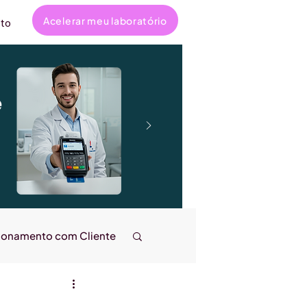
Acelerar meu laboratório
to
e
ionamento com Cliente
ncanta
Entrevistas