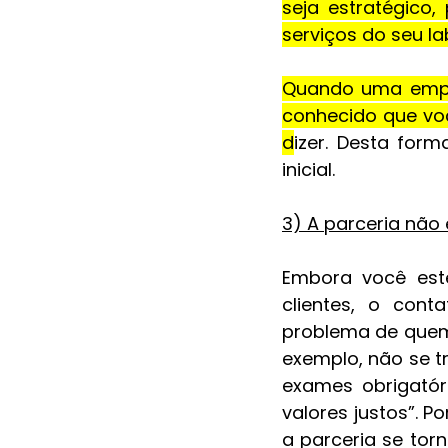
seja estratégico
serviços do seu la
Quando uma empr
conhecido que voc
d
izer. Desta for
inicial.
3) A parceria não
Embora você este
clientes, o con
problema de quem 
exemplo, não se t
exames obrigatór
valores justos”. P
a parceria se tor