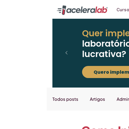
Curs
Quer impl
laboratóri
lucrativa?
Quero implem
Todos posts
Artigos
Admin
Marketing
Downloads