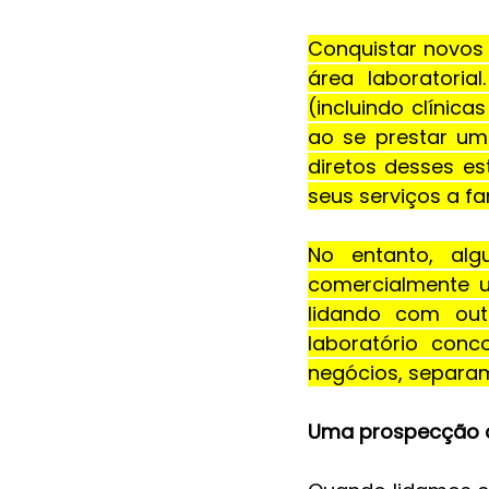
Conquistar novos 
área laboratoria
(incluindo clínic
ao se prestar um
diretos desses es
seus serviços a fa
No entanto, alg
comercialmente u
lidando com out
laboratório conc
negócios, separam
Uma prospecção c