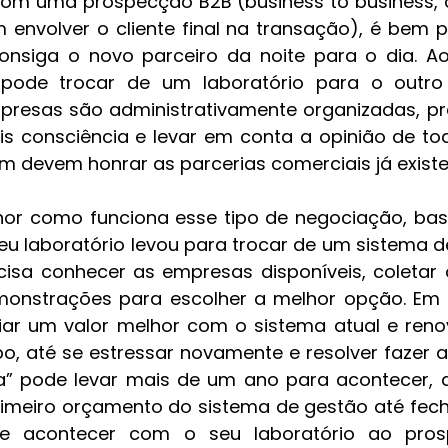
om uma prospecção B2B (business to business, o
 envolver o cliente final na transação), é bem p
onsiga o novo parceiro da noite para o dia. Ao
e pode trocar de um laboratório para o outro 
empresas são administrativamente organizadas, p
 consciência e levar em conta a opinião de tod
devem honrar as parcerias comerciais já existe
hor como funciona esse tipo de negociação, bas
u laboratório levou para trocar de um sistema d
cisa conhecer as empresas disponíveis, coletar
emonstrações para escolher a melhor opção. Em 
ar um valor melhor com o sistema atual e renov
, até se estressar novamente e resolver fazer a t
a” pode levar mais de um ano para acontecer, 
imeiro orçamento do sistema de gestão até fecha
acontecer com o seu laboratório ao prosp