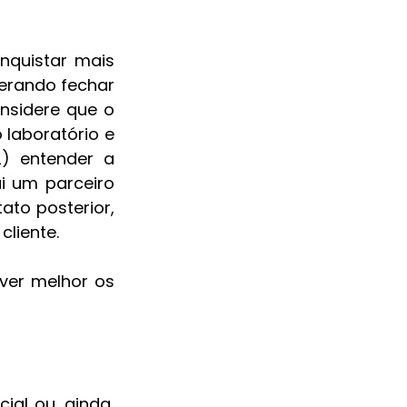
nquistar mais 
erando fechar 
sidere que o 
laboratório e 
) entender a 
i um parceiro 
to posterior, 
liente. 
er melhor os 
al ou, ainda, 