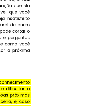
uação que ela 
vel que você 
 insatisfeito 
tural de quem 
pode cortar o 
re perguntas 
 e como você 
ar a próxima 
conhecimento 
dificultar a 
soas próximas 
ria, e, caso 