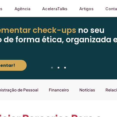
os
Agência
AceleraTalks
Artigos
Conta
ementar check-ups
no seu
o de forma ética, organizada 
entar!
istração de Pessoal
Financeiro
Notícias
Relac
Mercado
Gestão
Sistema
Laboratório que E