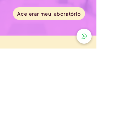
Acelerar meu laboratório
Receba
atualizações!
Entrar no Grupo VIP
Seguir no instagram
Se inscrever na newsletter