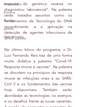
impacto da genética reversa no 
Aceleratalks
diagnóstico laboratorial”. Na palestra 
Eventos
serão tratados assuntos como os 
Vendas
fundamentos da Tecnologia do DNA 
recombinante, e a aplicação na 
gestão
detecção de agentes infecciosos de 
Atendimento
difícil cultivo.
No último bloco do programa, o Dr. 
Luiz Fernando Reis traz de uma forma 
muito didática a palestra “Covid-19: 
Resposta imune e vacinas”. Na palestra 
se discutem os princípios da resposta 
imune às infecções virais e ao SARS-
CoV 2 e os fundamentos das vacinas 
hoje disponíveis. Também serão 
abordadas as tecnologias, os avanços, 
e os desafios frente às novas variantes. 
A sessão de perguntas e respostas do 