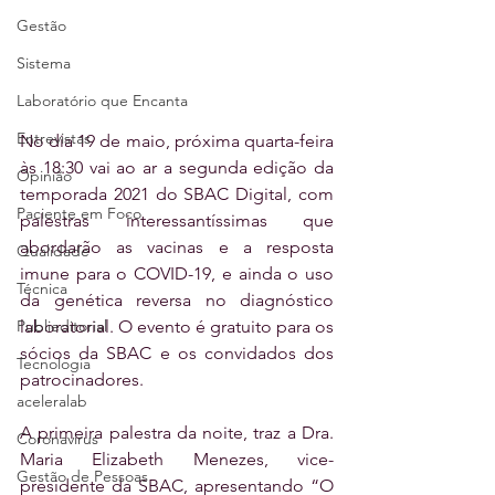
Gestão
Sistema
Laboratório que Encanta
Entrevistas
No dia 19 de maio, próxima quarta-feira 
às 18:30 vai ao ar a segunda edição da 
Opinião
temporada 2021 do SBAC Digital, com 
Paciente em Foco
palestras interessantíssimas que 
abordarão as vacinas e a resposta 
Qualidade
imune para o COVID-19, e ainda o uso 
Técnica
da genética reversa no diagnóstico 
laboratorial. O evento é gratuito para os 
Publieditorial
sócios da SBAC e os convidados dos 
Tecnologia
patrocinadores. 
aceleralab
A primeira palestra da noite, traz a Dra. 
Coronavírus
Maria Elizabeth Menezes, vice-
Gestão de Pessoas
presidente da SBAC, apresentando “O 