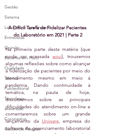
Gestão
Sistema
Laboratório que Encanta
A Difícil Tarefa de Fidelizar Pacientes 
do Laboratório em 2021 | Parte 2
Entrevistas
Opinião
Na primeira parte desta matéria (que 
pode ser acessada 
aqui
), trouxemos 
Paciente em Foco
algumas reflexões sobre como alcançar 
Qualidade
a fidelização de pacientes por meio do 
atendimento mesmo em meio à 
Técnica
pandemia. Dando continuidade à 
Publieditorial
temática, na pauta de hoje, 
Tecnologia
discutiremos sobre as principais 
dificuldades do atendimento on-line e 
aceleralab
comentaremos sobre um grande 
Coronavírus
lançamento da 
Uniware
, empresa do 
software de gerenciamento laboratorial 
Gestão de Pessoas