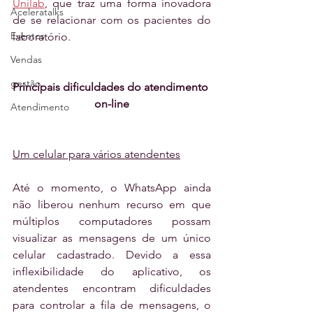
Unilab
, que traz uma forma inovadora 
Aceleratalks
de se relacionar com os pacientes do 
Eventos
laboratório.
Vendas
gestão
Principais dificuldades do atendimento 
on-line
Atendimento
Um celular para vários atendentes
Até o momento, o WhatsApp ainda 
não liberou nenhum recurso em que 
múltiplos computadores possam 
visualizar as mensagens de um único 
celular cadastrado. Devido a essa 
inflexibilidade do aplicativo, os 
atendentes encontram dificuldades 
para controlar a fila de mensagens, o 