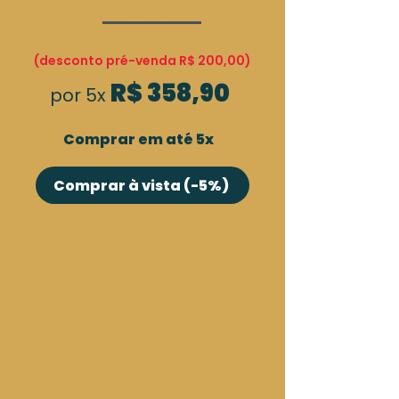
R$ 199,45
de 10x
(desconto pré-venda R$ 200,00)
R$ 358,90
por 5x
Comprar em até 5x
Comprar à vista (-5%)
10 check-ups
vendidos no primeiro
mês pagam esse