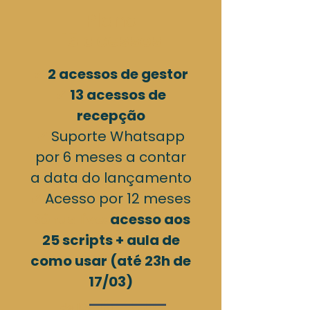
Plano
15 acessos
✔
2 acessos de gestor
✔
13 acessos de
recepção​
✔
Suporte Whatsapp
por 6 meses a contar
a data do lançamento
✔
Acesso por 12 meses
Bônus live:
acesso aos
25 scripts + aula de
como usar (até 23h de
17/03)
R$ 149,60
de 10x