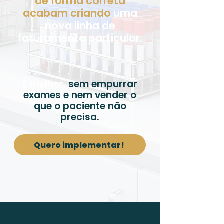
de forma correta
acabam criando
uma
nova linha de
faturamento particular.
E melhor,
sem empurrar
exames e nem vender o
que o paciente não
precisa.
Quero implementar!