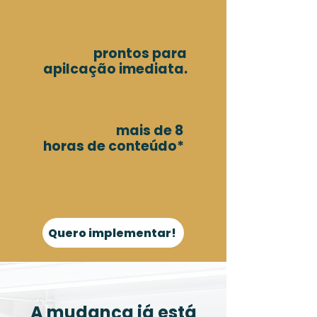
Aceleradores
bônus:
prontos para
apilcação imediata.
14 aulas e
mais de 8
horas de conteúdo*
* Estimado: curso ainda em
gravação.
Quero implementar!
A mudança já está