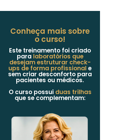
Conheça mais sobre
o curso!
Este treinamento foi criado
para
laboratórios que
desejam estruturar check-
ups de forma profissional
e
sem criar desconforto para
pacientes ou médicos.
O curso possui
duas trilhas
que se complementam: