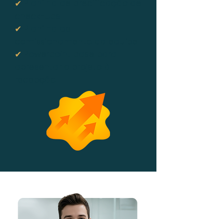
✔
Planilha de precificação de
check-ups
✔
Planilha de
comissionamento da equipe
✔
Powerpoint base para
apresentar o projeto à
recepção