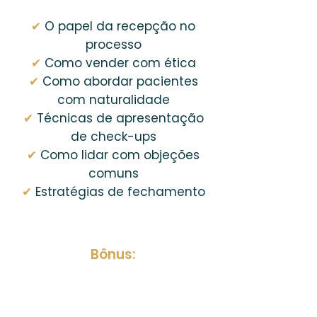
✔
O papel da recepção no
processo
✔
Como vender com ética
✔
Como abordar pacientes
com naturalidade
✔
Técnicas de apresentação
de check-ups
✔
Como lidar com objeções
comuns
✔
Estratégias de fechamento
Bônus:
Scripts para apresentar
check-ups no whatsapp e
no balcão.